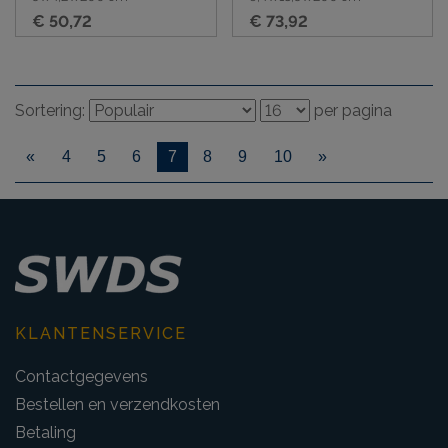
€ 50,72
€ 73,92
Sortering:
per pagina
«
4
5
6
7
8
9
10
»
KLANTENSERVICE
Contactgegevens
Bestellen en verzendkosten
Betaling