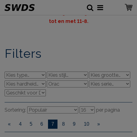
LET OP: v
akantiesluiting SWDS, gesloten vanaf 6-8
tot en met 11-8.
Filters
Sortering:
per pagina
«
4
5
6
7
8
9
10
»