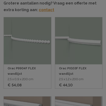
Grotere aantallen nodig? Vraag een offerte met
extra korting aan:
contact
Orac P9904F FLEX
Orac PX103F FLEX
wandlijst
wandlijst
2,5 x 0,9 x 200 cm
2,5 x 1,2 x 200 cm
€ 54,08
€ 44,10