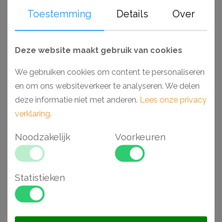
€ 27,09
€ 15,65
Toestemming
Details
Over
Deze website maakt gebruik van cookies
We gebruiken cookies om content te personaliseren
en om ons websiteverkeer te analyseren. We delen
deze informatie niet met anderen.
Lees onze privacy
verklaring
.
Noodzakelijk
Voorkeuren
Orac CB525N plafondlijst
ORAC CX108 plafondlijst
6,5 x 6 x 200 cm
5,4 x 5,5 x 200 cm
Statistieken
€ 13,86
€ 27,63