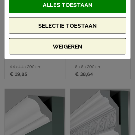
ALLES TOESTAAN
SELECTIE TOESTAAN
WEIGEREN
Orac CX109 plafondlijst
Orac CX123 plafondlijst
4,4 x 4,4 x 200 cm
8 x 8 x 200 cm
€ 19,85
€ 38,64