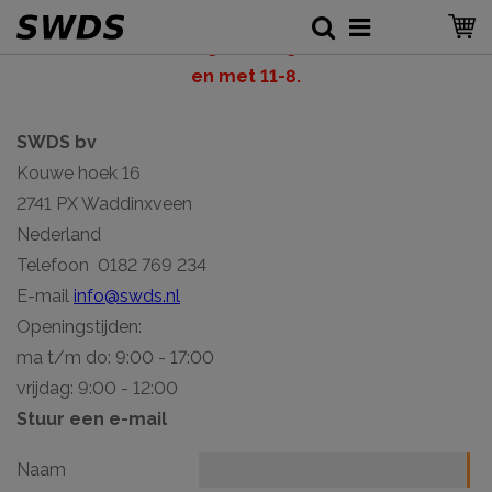
LET OP: v
akantiesluiting SWDS, gesloten vanaf 6-8 tot
en met 11-8.
SWDS bv
Kouwe hoek 16
2741 PX Waddinxveen
Nederland
Telefoon 0182 769 234
E-mail
info@swds.nl
Openingstijden:
ma t/m do: 9:00 - 17:00
vrijdag: 9:00 - 12:00
Stuur een e-mail
Naam