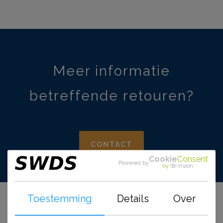
Meer informatie
betreffende retouren?
CONTACT
Cookie
Consent
Powered by
by
IB-Vision
Toestemming
Details
Over