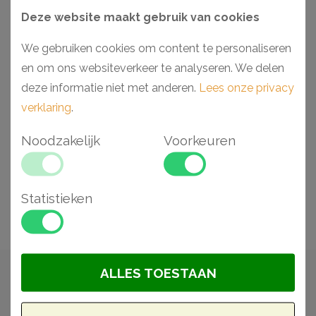
Klachten
Deze website maakt gebruik van cookies
We gebruiken cookies om content te personaliseren
Klachten moeten snel en goed worden opgelost. Veelal
en om ons websiteverkeer te analyseren. We delen
ontstaat een klacht uit een misverstand of is het gevolg
deze informatie niet met anderen.
Lees onze privacy
van slechte communicatie. In beide gevallen hebben wij
verklaring
.
een fout gemaakt en zouden deze graag willen
verbeteren. We begrijpen ook dat met name door de
Noodzakelijk
Voorkeuren
moderne communicatiemiddelen alles steeds
onpersoonlijker lijkt te worden. Hierdoor kan een
probleem escaleren tot een ontevreden klant met een
Statistieken
klacht. We willen dit absoluut voorkomen.
ALLES TOESTAAN
Klachten aub altijd melden