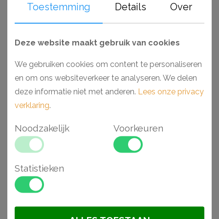
Toestemming
Details
Over
Deze website maakt gebruik van cookies
We gebruiken cookies om content te personaliseren
en om ons websiteverkeer te analyseren. We delen
deze informatie niet met anderen.
Lees onze privacy
verklaring
.
Noodzakelijk
Voorkeuren
Orac CX132 plafondlijst
Orac SX187 plafondlijst
2 x 2 x 200 cm
7,5 x 1,2 x 200 cm
€ 8,82
€ 27,09
Statistieken