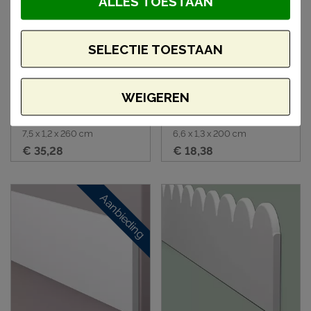
ALLES TOESTAAN
SELECTIE TOESTAAN
WEIGEREN
Orac DX187-2600
Orac SX157 wandlijst
plafondlijst
7,5 x 1,2 x 260 cm
6,6 x 1,3 x 200 cm
€ 35,28
€ 18,38
Aanbieding