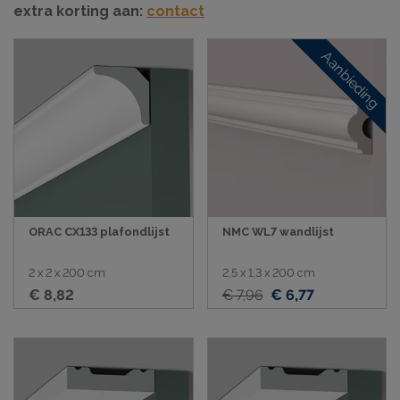
extra korting aan:
contact
Aanbieding
ORAC CX133 plafondlijst
NMC WL7 wandlijst
2 x 2 x 200 cm
2,5 x 1,3 x 200 cm
€ 8,82
€ 7,96
€ 6,77