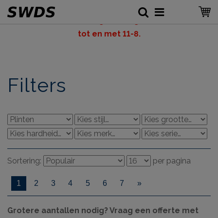
LET OP: v
akantiesluiting SWDS, gesloten vanaf 6-8
tot en met 11-8.
Filters
Sortering:
per pagina
1
2
3
4
5
6
7
»
Grotere aantallen nodig? Vraag een offerte met