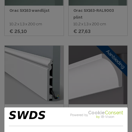
Orac SX163 wandlijst
Orac SX163-RAL9003
plint
10,2 x 1,3 x 200 cm
10,2 x 1,3 x 200 cm
€ 25,10
€ 27,63
Aanbieding
ORAC SX118 plint
NMC WT8 plafondlijst
Cookie
Consent
Powered by
by
IB-Vision
13,8 x 1,8 x 200 cm
3 x 2 x 200 cm
€ 41,69
€ 10,50
€ 8,93