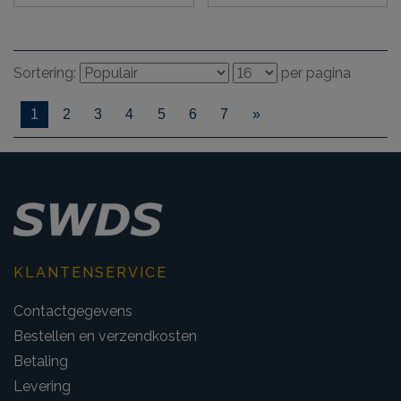
Sortering:
per pagina
1
2
3
4
5
6
7
»
KLANTENSERVICE
Contactgegevens
Bestellen en verzendkosten
Betaling
Levering