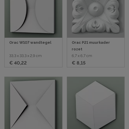
Orac W107 wandtegel
Orac P21 muurkader
rozet
33,3 x 33,3 x 2,9 cm
6,7 x 6,7 cm
€ 40,22
€ 8,15