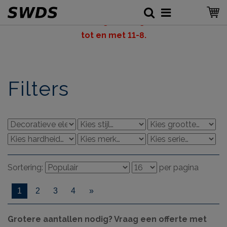
LET OP: v
akantiesluiting SWDS, gesloten vanaf 6-8
tot en met 11-8.
Filters
Sortering:
per pagina
1
2
3
4
»
Grotere aantallen nodig? Vraag een offerte met