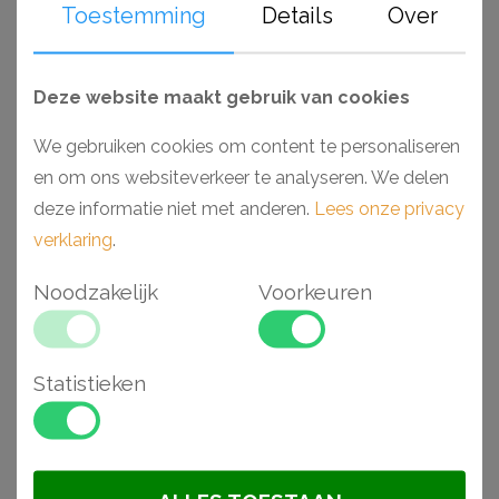
Toestemming
Details
Over
Deze website maakt gebruik van cookies
We gebruiken cookies om content te personaliseren
en om ons websiteverkeer te analyseren. We delen
deze informatie niet met anderen.
Lees onze privacy
verklaring
.
Noodzakelijk
Voorkeuren
Orac W100 wandtegel
Orac W102 wandtegel
25,8 x 15 x 2,9 cm
33,3 x 33,3 x 2,5 cm
€ 22,58
€ 39,30
Statistieken