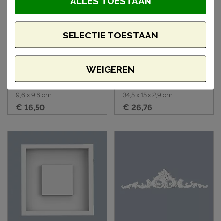
ALLES TOESTAAN
SELECTIE TOESTAAN
WEIGEREN
Orac D210
Orac W101 wandtegel
deuromlijsting rozet
9,6 x 9,6 cm
34,5 x 15 x 2,9 cm
€ 16,50
€ 26,76