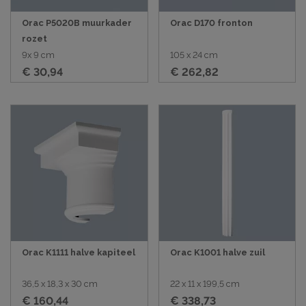
Orac P5020B muurkader
Orac D170 fronton
rozet
9x 9 cm
105 x 24 cm
€ 30,94
€ 262,82
Orac K1111 halve kapiteel
Orac K1001 halve zuil
36,5 x 18,3 x 30 cm
22 x 11 x 199,5 cm
€ 160,44
€ 338,73