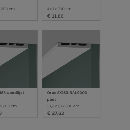
 x 200 cm
4 x 1 x 200 cm
€ 11,66
163 wandlijst
Orac SX163-RAL9003
plint
3 x 200 cm
10,2 x 1,3 x 200 cm
0
€ 27,63