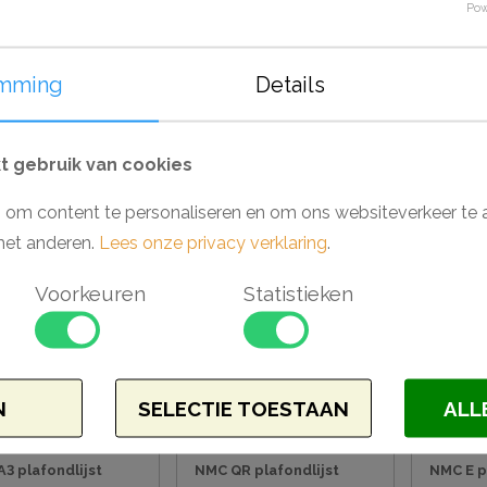
Pow
mming
Details
CB510N plafondlijst
NMC NE1 plafondlijst
NMC NE2
 x 200 cm
4 x 4 x 200 cm
6 x 6 x 
 gebruik van cookies
98
€ 7,00
€ 5,95
€ 11,34
 om content te personaliseren en om ons websiteverkeer te 
met anderen.
Lees onze privacy verklaring
.
Aanbieding
Aanbieding
Voorkeuren
Statistieken
N
SELECTIE TOESTAAN
ALL
3 plafondlijst
NMC QR plafondlijst
NMC E p