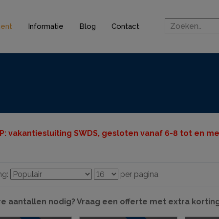
ment
Informatie
Blog
Contact
rofielen
jsten
ten
n
P: v
akantiesluiting SWDS, gesloten vanaf 6-8 tot en met
ingsprofielen
elen
ng:
per pagina
ieve elementen
e aantallen nodig? Vraag een offerte met extra kortin
& gereedschappen