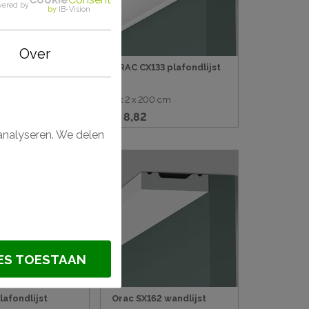
ered by
by
IB-Vision
Over
 plafondlijst
ORAC CX133 plafondlijst
200 cm
2 x 2 x 200 cm
€ 9,64
€ 8,82
analyseren. We delen
Aanbieding
ES TOESTAAN
lafondlijst
Orac SX162 wandlijst