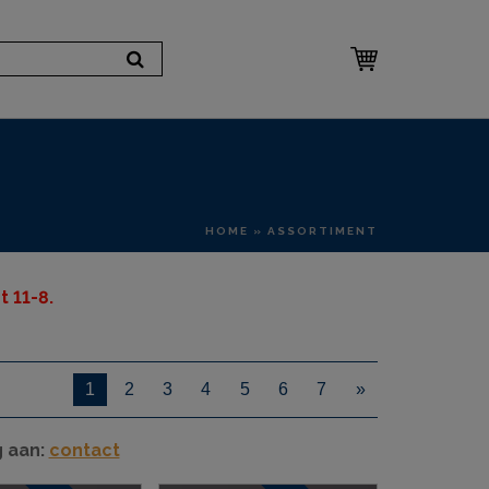
HOME
» ASSORTIMENT
 11-8.
1
2
3
4
5
6
7
»
g aan:
contact