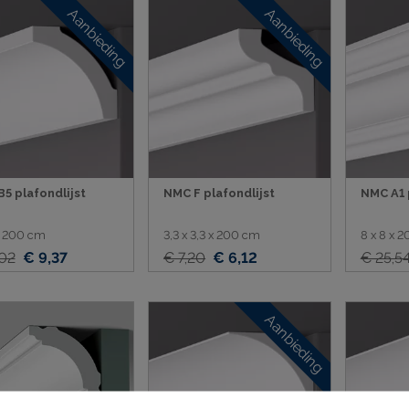
Aanbieding
Aanbieding
sten
ij ophangsysteem
5 plafondlijst
NMC F plafondlijst
NMC A1 
 x 200 cm
3,3 x 3,3 x 200 cm
8 x 8 x 
,02
€ 9,37
€ 7,20
€ 6,12
€ 25,5
Aanbieding