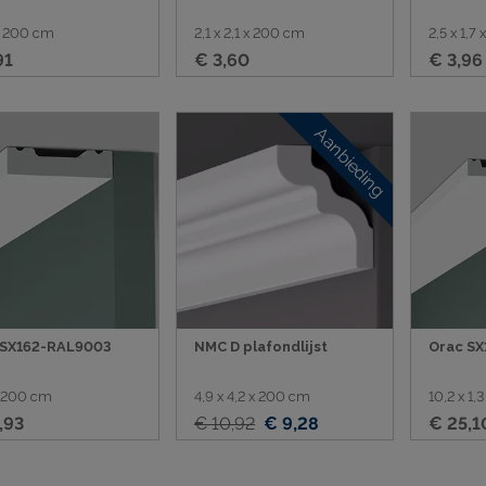
 x 200 cm
2,1 x 2,1 x 200 cm
2,5 x 1,7
91
€ 3,60
€ 3,96
Aanbieding
 SX162-RAL9003
NMC D plafondlijst
Orac SX
x 200 cm
4,9 x 4,2 x 200 cm
10,2 x 1,
,93
€ 10,92
€ 9,28
€ 25,1