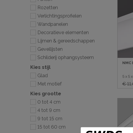
Rozetten
Gevellij
Verlichtingsprofielen
Schilder
Wandpanelen
Decoratieve elementen
Lijmen & gereedschappen
Gevellijsten
Schilderij ophangsysteem
NMC B
Kies stijl
Glad
5 x 5
€ 11
Met motief
Kies grootte
0 tot 4 cm
4 tot 9 cm
9 tot 15 cm
15 tot 60 cm