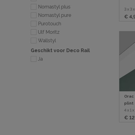
Nomastyl plus
3 x 3
Nomastyl pure
€ 4,
Purotouch
Ulf Moritz
Wallstyl
Geschikt voor Deco Rail
Ja
Orac
plint
4 x 1 
€ 12