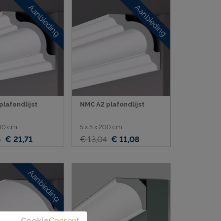
Aanbieding
Aanbieding
plafondlijst
NMC A2 plafondlijst
200 cm
5 x 5 x 200 cm
4
€ 21,71
€ 13,04
€ 11,08
Aanbieding
Cookie
Consent