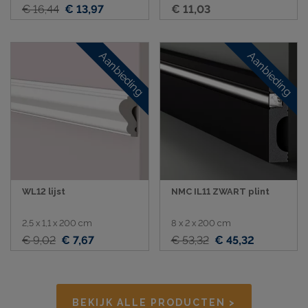
€ 16,44
€ 13,97
€ 11,03
Aanbieding
Aanbieding
WL12 lijst
NMC IL11 ZWART plint
2,5 x 1,1 x 200 cm
8 x 2 x 200 cm
€ 9,02
€ 7,67
€ 53,32
€ 45,32
BEKIJK ALLE PRODUCTEN >