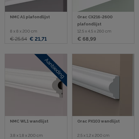
NMC A1 plafondlijst
Orac CX216-2600
plafondlijst
8 x 8 x 200 cm
12,5 x 4,5 x 260 cm
€ 25,54
€ 21,71
€ 68,99
Aanbieding
NMC WL1 wandlijst
Orac PX103 wandlijst
3,8 x 1,8 x 200 cm
2,5 x 1,2 x 200 cm