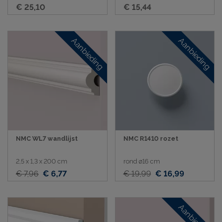
€ 25,10
€ 15,44
Aanbieding
Aanbieding
NMC WL7 wandlijst
NMC R1410 rozet
2,5 x 1,3 x 200 cm
rond ø16 cm
€ 7,96
€ 6,77
€ 19,99
€ 16,99
Aanbieding