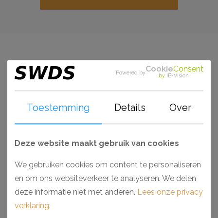
Cookie
Consent
Bestel gelijk mee
Powered by
by
IB-Vision
Toestemming
Details
Over
Stijlvol ophangsysteem voor schilderijen en
wanddecoraties dat achter een plafondlijst wordt
gemonteerd. Het ophangsysteem is onzichtbaar. Strak
Deze website maakt gebruik van cookies
afgewerkte wanden blijven onbeschadigd. Het is altijd
We gebruiken cookies om content te personaliseren
mogelijk is om schilderijen op te hangen en te
en om ons websiteverkeer te analyseren. We delen
verplaatsen. Ophangdraden kunnen op elke gewenste
deze informatie niet met anderen.
Lees onze privacy
plek in de rail worden geklikt of weer verwijderd.
verklaring
.