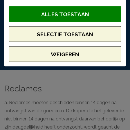
kunnen door verkoper slechts in behandeling worden
genomen, indien vorenbedoelde aantekening op het
ALLES TOESTAAN
ontvangstbewijs heeft plaatsgevonden en indien zulks
niet is geschied, voor zover de
SELECTIE TOESTAAN
verzekeringsmaatschappij waarbij de verkoper de
goederen heeft verzekerd de klacht in behandeling wil
nemen.
WEIGEREN
Reclames
a. Reclames moeten geschieden binnen 14 dagen na
ontvangst van de goederen. De koper, die het geleverde
niet binnen 14 dagen na ontvangst daarvan behoorlijk op
zijn deugdelijkheid heeft onderzocht, wordt geacht de