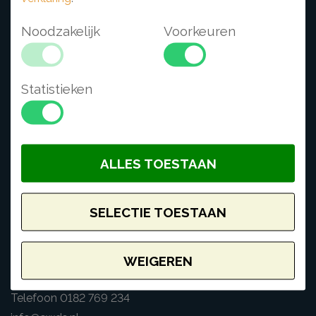
Retouren of klachten
Noodzakelijk
Voorkeuren
INFORMATIE
Over Ons
Statistieken
Zakelijke klanten
Dealers en webwinkels
Privacy statement
Algemene voorwaarden
ALLES TOESTAAN
CONTACT
SELECTIE TOESTAAN
SWDS bv
Kouwe hoek 16
WEIGEREN
2741 PX Waddinxveen
Telefoon 0182 769 234