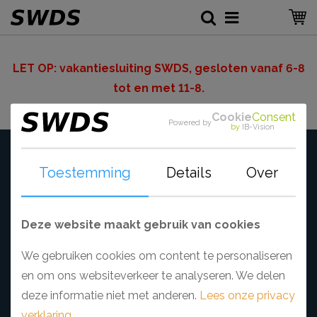
LET OP: v
akantiesluiting SWDS, gesloten vanaf 6-8
tot en met 11-8.
Cookie
Consent
« terug
Powered by
by
IB-Vision
Toestemming
Details
Over
Deze website maakt gebruik van cookies
KLANTENSERVICE
Contactgegevens
We gebruiken cookies om content te personaliseren
Bestellen en verzendkosten
en om ons websiteverkeer te analyseren. We delen
Betaling
deze informatie niet met anderen.
Lees onze privacy
Levering
verklaring
.