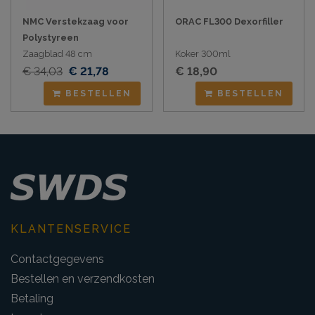
NMC Verstekzaag voor
ORAC FL300 Dexorfiller
Polystyreen
Zaagblad 48 cm
Koker 300ml
€ 34,03
€ 21,78
€ 18,90
BESTELLEN
BESTELLEN
KLANTENSERVICE
Contactgegevens
Bestellen en verzendkosten
Betaling