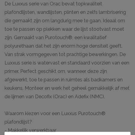
De Luxxus serie van Orac bevat topkwaliteit
plafondlijsten, wandlijsten, plinten en zelfs lambrisering
die gemaakt zijn om langdurig mee te gaan. Ideaal om
toe te passen op plekken waar de lijst stootvast moet
zijn. Gemaakt van Purotouch®, een kwalitatief
polyurethaan dat het zijn enorm hoge densiteit geeft.
Van strak vormgegeven tot prachtige bewerkingen. De
Luxxus serie is watervast en standaard voorzien van een
primer. Perfect geschikt om, wanneer deze zijn
afgewerkt, toe te passen in ruimtes als badkamers en
keukens. Monteer en werk het geheel gemakkelijk af met
de lijmen van Decofix (Orac) en Adefix (NMC).
Waarom kiezen voor een Luxxus Purotouch®
plafondlijst?
- Makkelijk verwerkbaar