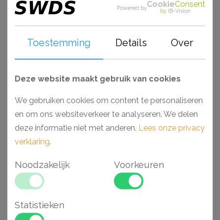
Cookie
Consent
- Toepasbaar in vochtige ruimtes
Powered by
by
IB-Vision
- Hoge dichtheid vanwege hoogwaardig polyurethaan
- Voorgeschilderd en extreem stootvast
Toestemming
Details
Over
- Te combineren met schilderij ophangsysteem
Deze website maakt gebruik van cookies
Gerelateerde
We gebruiken cookies om content te personaliseren
artikelen
en om ons websiteverkeer te analyseren. We delen
deze informatie niet met anderen.
Lees onze privacy
verklaring
.
Aanbieding
Noodzakelijk
Voorkeuren
Statistieken