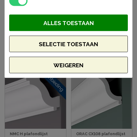
NMC J plafondlijst
Orac CB523N plafondlijst
ALLES TOESTAAN
4,5 x 5 x 200 cm
5,9 x 4,4 x 200 cm
€ 12,72
€ 10,81
€ 10,49
SELECTIE TOESTAAN
BESTELLEN
BESTELLEN
WEIGEREN
Aanbieding
NMC H plafondlijst
ORAC CX108 plafondlijst