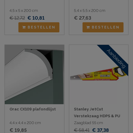
4,5 x 5 x 200 cm
5,4 x 5,5 x 200 cm
€ 12,72
€ 10,81
€ 27,63
BESTELLEN
BESTELLEN
Aanbieding
Orac CX109 plafondlijst
Stanley JetCut
Verstekzaag HDPS & PU
4,4 x 4,4 x 200 cm
Zaagblad 55 cm
€ 19,85
€ 58,41
€ 37,38