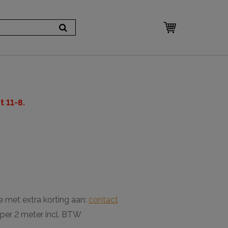
 11-8.
m
e met extra korting aan:
contact
 per 2 meter incl. BTW