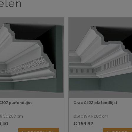
elen
C307 plafondlijst
Orac C422 plafondlijst
 19,5 x 200 cm
16,4 x 19,4 x 200 cm
6,40
€ 159,92