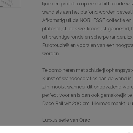
lijnen en profielen op een schitterende wi
wand als aan het plafond worden bevestig
Afkomstig uit de NOBLESSE collectie en to
plafondlijst, ook wel kroonlijst genoemd, h
uit prachtige ronde en scherpe randen. E
Purotouch® en voorzien van een hoogwaa
worden.
Te combineren met schilderij ophangsys
Kunst of wanddecoraties aan de wand in co
zijn mooist wanneer dit onopvallend wordt
perfect voor en is dan ook gemakkelijk t
Deco Rail wit 200 cm. Hiermee maakt u uw
Luxxus serie van Orac
De Luxxus serie van Orac bevat topkwalitei