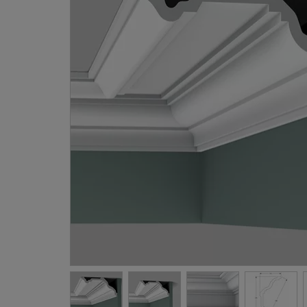
Gevellij
Schilder