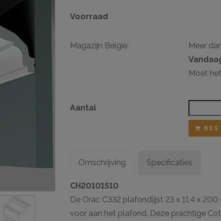
Voorraad
sten
ij ophangsysteem
Magazijn België:
Meer da
Vandaag
Moet het
Aantal
BES
Omschrijving
Specificaties
CH20101510
De Orac C332 plafondlijst 23 x 11,4 x 200
voor aan het plafond. Deze prachtige Co