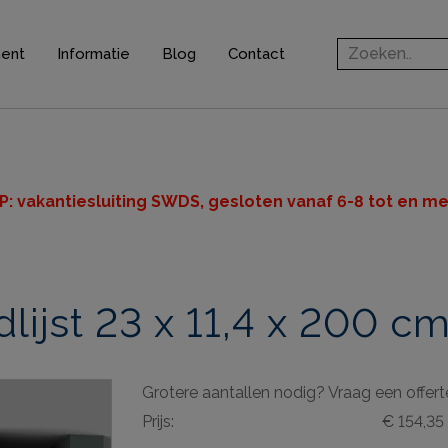
ment
Informatie
Blog
Contact
rofielen
jsten
ten
P: v
akantiesluiting SWDS, gesloten vanaf 6-8 tot en met
n
lijst 23 x 11,4 x 200 c
ingsprofielen
elen
Grotere aantallen nodig? Vraag een offert
ieve elementen
Prijs:
€ 154,35
& gereedschappen