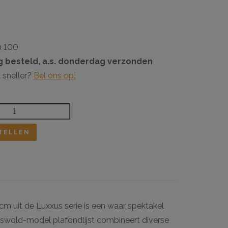
n 100
 besteld, a.s. donderdag verzonden
 sneller?
Bel ons op!
TELLEN
 cm uit de Luxxus serie is een waar spektakel
tswold-model plafondlijst combineert diverse