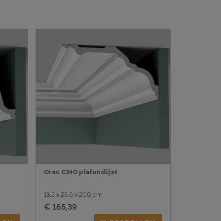
Orac C340 plafondlijst
13,5 x 25,6 x 200 cm
€ 165,39