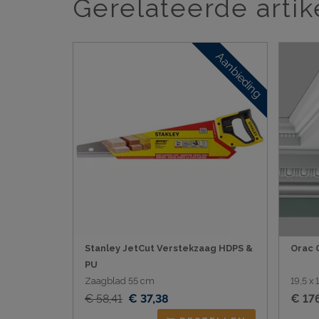
Gerelateerde artik
Aanbieding
Stanley JetCut Verstekzaag HDPS &
Orac 
PU
Zaagblad 55 cm
19,5 x
€ 58,41
€ 37,38
€ 17