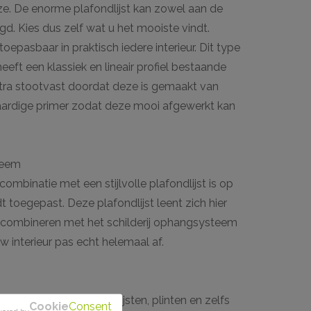
jze. De enorme plafondlijst kan zowel aan de
d. Kies dus zelf wat u het mooiste vindt.
epasbaar in praktisch iedere interieur. Dit type
eeft een klassiek en lineair profiel bestaande
xtra stootvast doordat deze is gemaakt van
rdige primer zodat deze mooi afgewerkt kan
teem
mbinatie met een stijlvolle plafondlijst is op
 toegepast. Deze plafondlijst leent zich hier
e combineren met het schilderij ophangsysteem
 interieur pas echt helemaal af.
t plafondlijsten, wandlijsten, plinten en zelfs
Cookie
Consent