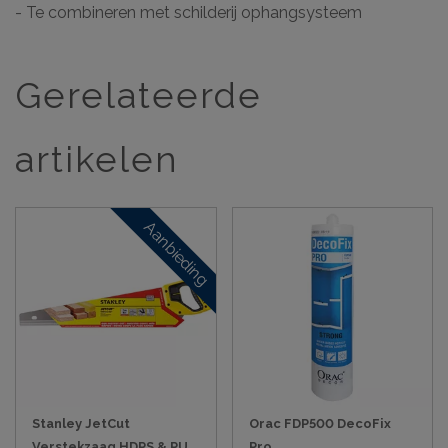
- Te combineren met schilderij ophangsysteem
Gerelateerde
artikelen
Aanbieding
Stanley JetCut
Orac FDP500 DecoFix
Verstekzaag HDPS & PU
Pro