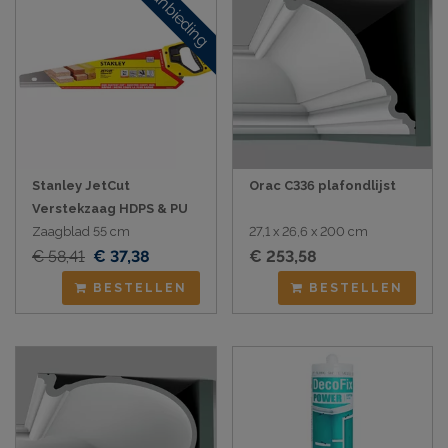
Aanbieding
Stanley JetCut
Orac C336 plafondlijst
Verstekzaag HDPS & PU
Zaagblad 55 cm
27,1 x 26,6 x 200 cm
€ 58,41
€ 37,38
€ 253,58
BESTELLEN
BESTELLEN