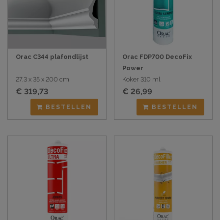
Orac C344 plafondlijst
Orac FDP700 DecoFix
Power
27,3 x 35 x 200 cm
Koker 310 ml
€ 319,73
€ 26,99
BESTELLEN
BESTELLEN