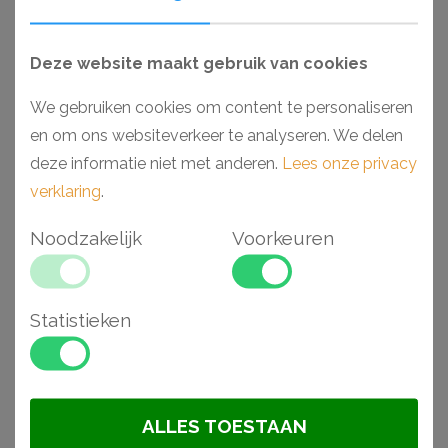
de lijmen van Decofix (Orac) en Adefix (NMC).
Deze website maakt gebruik van cookies
Waarom kiezen voor een Luxxus Purotouch®
plafondlijst?
We gebruiken cookies om content te personaliseren
- Makkelijk verwerkbaar
en om ons websiteverkeer te analyseren. We delen
- Toepasbaar in vochtige ruimtes
deze informatie niet met anderen.
Lees onze privacy
- Hoge dichtheid vanwege hoogwaardig polyurethaan
verklaring
.
- Voorgeschilderd en extreem stootvast
Noodzakelijk
Voorkeuren
Gerelateerde
Statistieken
artikelen
ALLES TOESTAAN