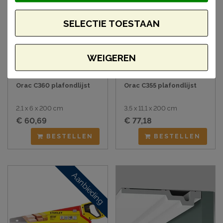
SELECTIE TOESTAAN
WEIGEREN
Orac C360 plafondlijst
Orac C355 plafondlijst
2,1 x 6 x 200 cm
3,5 x 11,1 x 200 cm
€ 60,69
€ 77,18
BESTELLEN
BESTELLEN
Aanbieding