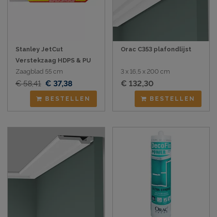
Stanley JetCut
Orac C353 plafondlijst
Verstekzaag HDPS & PU
Zaagblad 55 cm
3 x 16,5 x 200 cm
€ 58,41
€ 37,38
€ 132,30
BESTELLEN
BESTELLEN