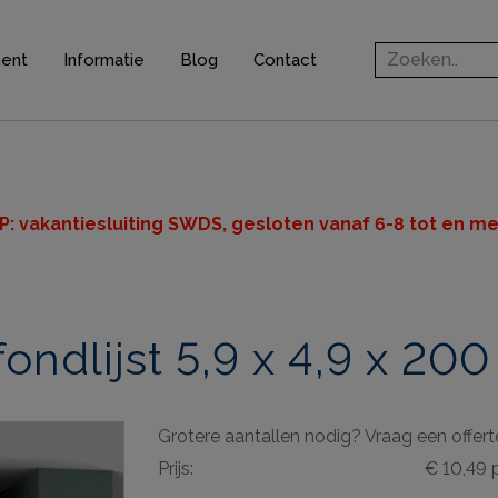
ment
Informatie
Blog
Contact
rofielen
jsten
ten
P: v
akantiesluiting SWDS, gesloten vanaf 6-8 tot en met
n
ndlijst 5,9 x 4,9 x 20
ingsprofielen
elen
Grotere aantallen nodig? Vraag een offert
ieve elementen
Prijs:
€ 10,49 
& gereedschappen