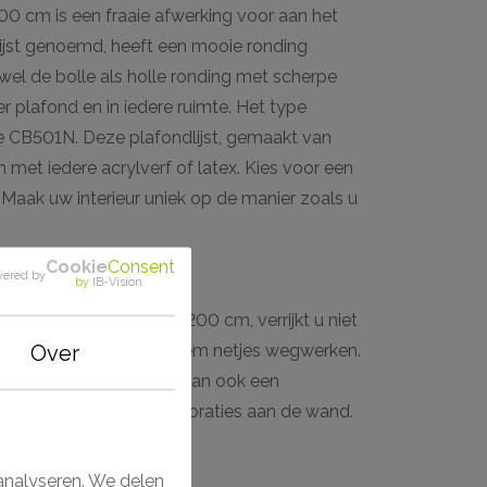
00 cm is een fraaie afwerking voor aan het
lijst genoemd, heeft een mooie ronding
el de bolle als holle ronding met scherpe
er plafond en in iedere ruimte. Het type
e CB501N. Deze plafondlijst, gemaakt van
met iedere acrylverf of latex. Kies voor een
gt. Maak uw interieur uniek op de manier zoals u
Cookie
Consent
ered by
by
IB-Vision
teem
s met de Deco Rail wit 200 cm, verrijkt u niet
Over
et schilderij ophangsysteem netjes wegwerken.
plafondlijst als deze is dan ook een
unst of andere wanddecoraties aan de wand.
analyseren. We delen