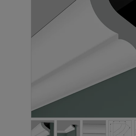
Gevellij
Schilder