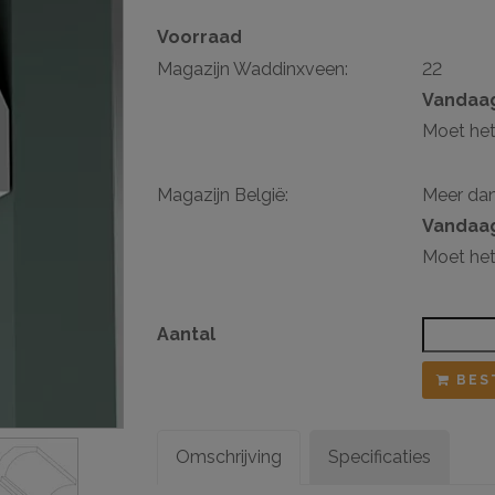
Voorraad
sten
Magazijn Waddinxveen:
22
ij ophangsysteem
Vandaag
Moet het
Magazijn België:
Meer da
Vandaag
Moet het
Aantal
BES
Omschrijving
Specificaties