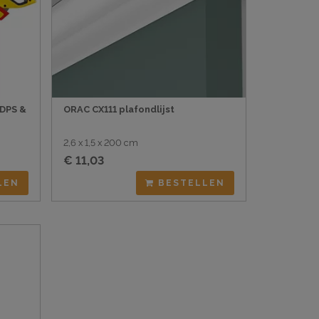
HDPS &
ORAC CX111 plafondlijst
2,6 x 1,5 x 200 cm
€ 11,03
LEN
BESTELLEN