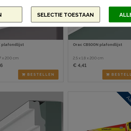
N
SELECTIE TOESTAAN
ALL
 plafondlijst
Orac CB500N plafondlijst
1,7 x 200 cm
2,5 x 1,8 x 200 cm
96
€ 4,41
BESTELLEN
BESTEL
Aa