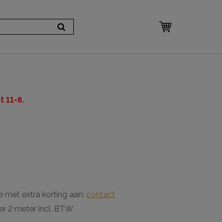
 11-8.
m
e met extra korting aan:
contact
er 2 meter incl. BTW