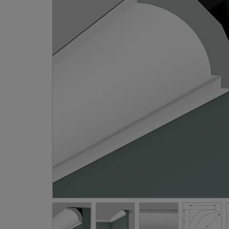
Gevellij
Schilder