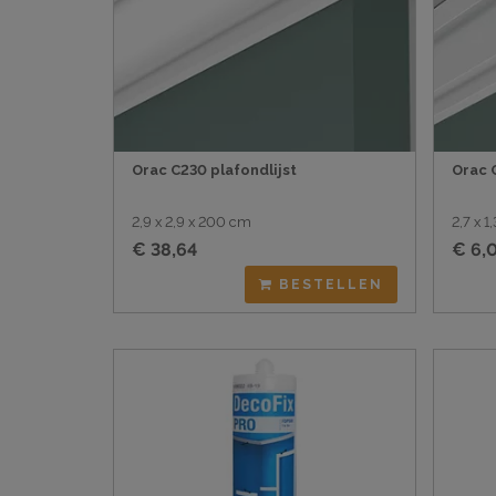
Orac C230 plafondlijst
Orac 
2,9 x 2,9 x 200 cm
2,7 x 
€ 38,64
€ 6,
BESTELLEN