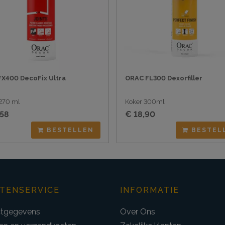
FX400 DecoFix Ultra
ORAC FL300 Dexorfiller
270 ml
Koker 300ml
,58
€ 18,90
BESTELLEN
BESTEL
TENSERVICE
INFORMATIE
tgegevens
Over Ons