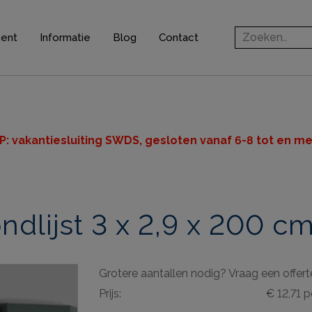
ment
Informatie
Blog
Contact
rofielen
jsten
ten
P: v
akantiesluiting SWDS, gesloten vanaf 6-8 tot en met
n
dlijst 3 x 2,9 x 200 c
ingsprofielen
elen
Grotere aantallen nodig? Vraag een offert
ieve elementen
Prijs:
€ 12,71 p
& gereedschappen