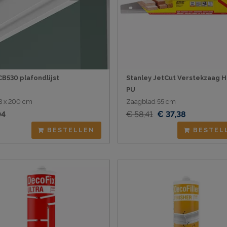
CB530 plafondlijst
Stanley JetCut Verstekzaag 
PU
1,3 x 200 cm
Zaagblad 55 cm
04
€ 58,41
€ 37,38
BESTELLEN
BESTEL