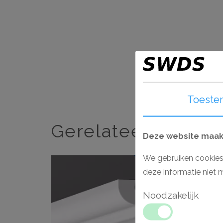
Toeste
Gerelateerde artik
Deze website maakt
We gebruiken cookies
Aanbieding
deze informatie niet 
Noodzakelijk