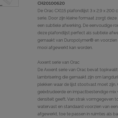
CH20100620
De Orac CX115 plafondlijst 3 x 2,9 x 200 c
serie. Door zijn kleine formaat zorgt deze
een subtiele afwerking. De eenvoudige r
deze plafondlijst perfect als subtiele afw
gemaakt van Duropolymer® en voorzien 
mooi afgewerkt kan worden.
Axxent serie van Orac
De Axxent serie van Orac bevat topkwalitei
lambrisering die gemaakt zijn om langdur
plekken waar de lijst stootvast moet zi
geëxtrudeerde en impactbestendige mix v
densiteit geeft. Van strak vormgegeven to
watervast en standaard voorzien van een 
afgewerkt, toe te passen in ruimtes als 