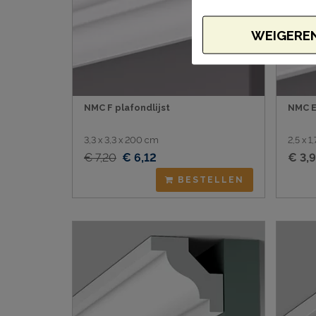
WEIGERE
NMC F plafondlijst
NMC E
3,3 x 3,3 x 200 cm
2,5 x 
€ 7,20
€ 6,12
€ 3,
BESTELLEN