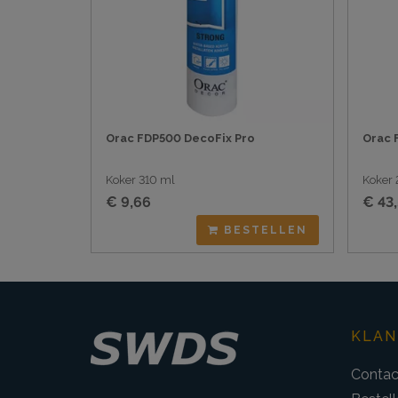
Orac FDP500 DecoFix Pro
Orac 
Koker 310 ml
Koker 
€ 9,66
€ 43
BESTELLEN
KLAN
Contac