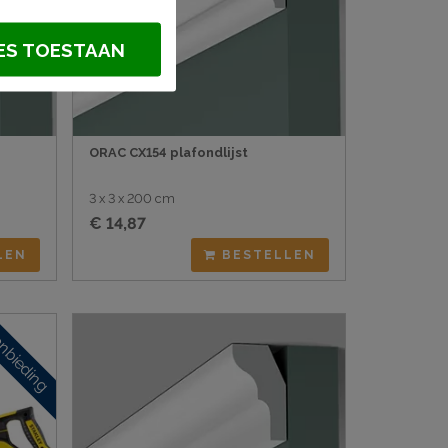
ES TOESTAAN
ORAC CX154 plafondlijst
3 x 3 x 200 cm
€ 14,87
LEN
BESTELLEN
nbieding