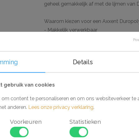
geheel gemakkelijk af met de lijmen van D
Waarom kiezen voor een Axxent Duropoly
- Makkelijk verwerkbaar
- Toepasbaar in vochtige ruimtes
Pow
- Hoge dichtheid vanwege Duropolymer
- Voorgeschilderd en extreem stootvast
mming
Details
elen
 gebruik van cookies
 om content te personaliseren en om ons websiteverkeer te 
Aanbieding
met anderen.
Lees onze privacy verklaring
.
Voorkeuren
Statistieken