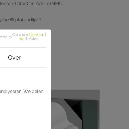
ecofix (Orac) en Adefix (NMC).
mer® plafondlijst?
Cookie
Consent
ered by
by
IB-Vision
®
Over
analyseren. We delen