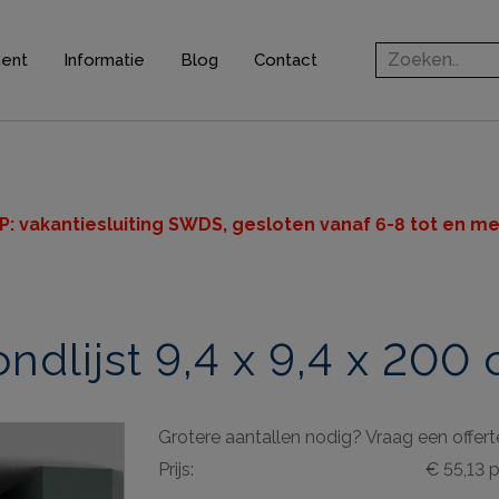
ment
Informatie
Blog
Contact
rofielen
jsten
ten
P: v
akantiesluiting SWDS, gesloten vanaf 6-8 tot en met
n
dlijst 9,4 x 9,4 x 200
ingsprofielen
elen
Grotere aantallen nodig? Vraag een offert
ieve elementen
Prijs:
€ 55,13 
& gereedschappen