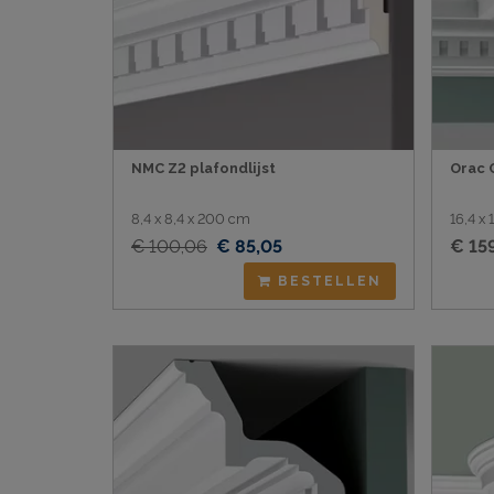
NMC Z2 plafondlijst
Orac 
8,4 x 8,4 x 200 cm
16,4 x
€ 100,06
€ 85,05
€ 15
BESTELLEN