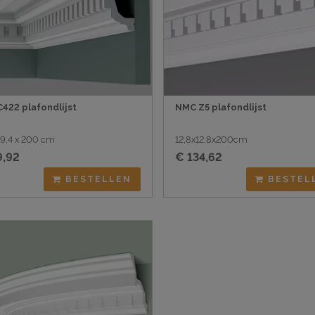
C422 plafondlijst
NMC Z5 plafondlijst
 19,4 x 200 cm
12,8x12,8x200cm
9,92
€ 134,62
BESTELLEN
BESTEL