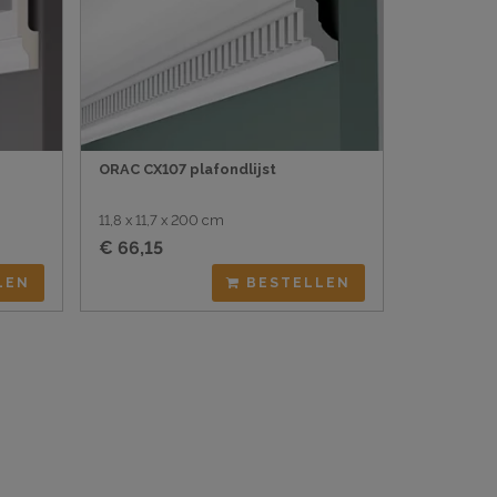
ORAC CX107 plafondlijst
11,8 x 11,7 x 200 cm
€ 66,15
LEN
BESTELLEN