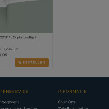
C211F FLEX plafondlijst
11,2 x 200 cm
6,09
BESTELLEN
TENSERVICE
INFORMATIE
tgegevens
Over Ons
len en verzendkosten
Zakelijke klanten