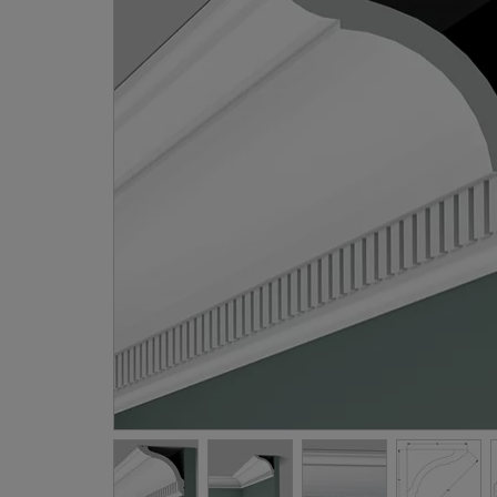
Gevellij
Schilder