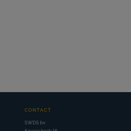
CONTACT
SWDS bv
Kouwe hoek 16