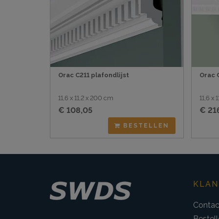
Orac C211 plafondlijst
Orac 
11,6 x 11,2 x 200 cm
11,6 x 
€ 108,05
€ 21
BESTELLEN
KLAN
Contac
Bestel