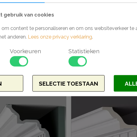
geheel gemakkelijk af met de lijmen van D
 gebruik van cookies
Waarom kiezen voor een Axxent Duropoly
 om content te personaliseren en om ons websiteverkeer te 
- Makkelijk verwerkbaar
met anderen.
Lees onze privacy verklaring
.
- Toepasbaar in vochtige ruimtes
- Hoge dichtheid vanwege Duropolymer
Voorkeuren
Statistieken
- Voorgeschilderd en extreem stootvast
elen
N
SELECTIE TOESTAAN
ALL