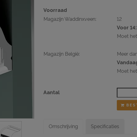
Voorraad
sten
Magazijn Waddinxveen:
12
ij ophangsysteem
Voor 14
Moet het
Magazijn België:
Meer da
Vandaag
Moet het
Aantal
BES
Omschrijving
Specificaties