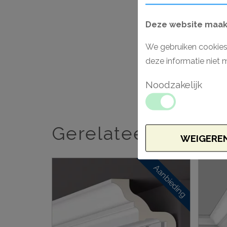
Deze website maakt
We gebruiken cookies
deze informatie niet 
Noodzakelijk
Gerelateerde artik
WEIGERE
Aanbieding