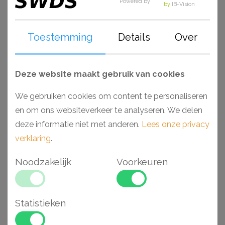
Powered by
by
IB-Vision
- Toepasbaar in vochtige ruimtes
- Hoge dichtheid vanwege Duropolymer®
- Voorgeschilderd en extreem stootvast
Toestemming
Details
Over
Gerelateerde
Deze website maakt gebruik van cookies
We gebruiken cookies om content te personaliseren
artikelen
en om ons websiteverkeer te analyseren. We delen
deze informatie niet met anderen.
Lees onze privacy
verklaring
.
Noodzakelijk
Voorkeuren
Statistieken