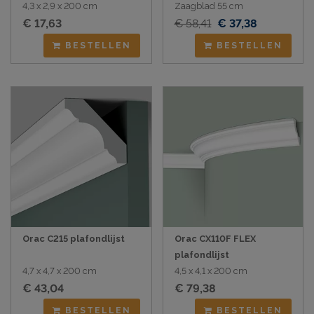
4,3 x 2,9 x 200 cm
Zaagblad 55 cm
€ 17,63
€ 58,41
€ 37,38
BESTELLEN
BESTELLEN
Orac C215 plafondlijst
Orac CX110F FLEX
plafondlijst
4,7 x 4,7 x 200 cm
4,5 x 4,1 x 200 cm
€ 43,04
€ 79,38
BESTELLEN
BESTELLEN