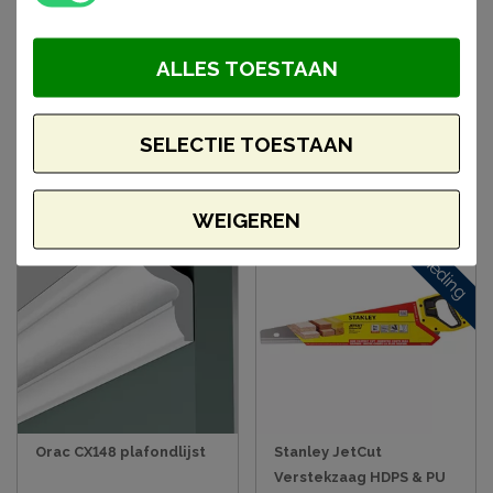
Orac CX110 plafondlijst
Orac CX124 plafondlijst
ALLES TOESTAAN
4,5 x 4,1 x 200 cm
4,9 x 4,9 x 200 cm
€ 19,85
€ 22,06
SELECTIE TOESTAAN
BESTELLEN
BESTELLEN
WEIGEREN
Aanbieding
Orac CX148 plafondlijst
Stanley JetCut
Verstekzaag HDPS & PU