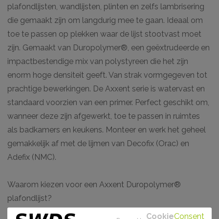
plafondlijsten, wandlijsten, plinten en zelfs lambrisering
die gemaakt zijn om langdurig mee te gaan. Ideaal om
toe te passen op plekken waar de lijst stootvast moet
zijn. Gemaakt van Duropolymer®, een geëxtrudeerde en
impactbestendige mix van polystyreen die het zijn
enorm hoge densiteit geeft. Van strak vormgegeven tot
prachtige bewerkingen. De Axxent serie is watervast en
standaard voorzien van een primer. Perfect geschikt om,
wanneer deze zijn afgewerkt, toe te passen in ruimtes
als badkamers en keukens. Monteer en werk het geheel
gemakkelijk af met de lijmen van Decofix (Orac) en
Adefix (NMC).
Waarom kiezen voor een Axxent Duropolymer®
plafondlijst?
- Makkelijk verwerkbaar
Cookie
Consent