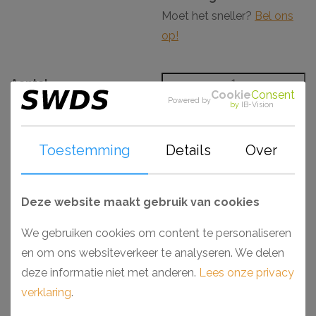
Moet het sneller?
Bel ons
op!
Aantal
Cookie
Consent
Powered by
by
IB-Vision
BESTELLEN
Toestemming
Details
Over
Omschrijving
Specificaties
CH20106067
Deze website maakt gebruik van cookies
De Orac D340 deuromlijsting voetstuk 7 x 11 cm uit de
Luxxus serie heeft een dikte van 2,5 cm. Dit voetstuk is
We gebruiken cookies om content te personaliseren
de verbinding van de deuromlijsting DX174-2300 met de
en om ons websiteverkeer te analyseren. We delen
vloer. Dit voetstuk, ook wel hoekblok genoemd, straalt
deze informatie niet met anderen.
Lees onze privacy
ondanks zijn sobere strakke lijnen luxe uit en maakt het
verklaring
.
geheel pas echt af. Decoratieve elementen als deze zijn