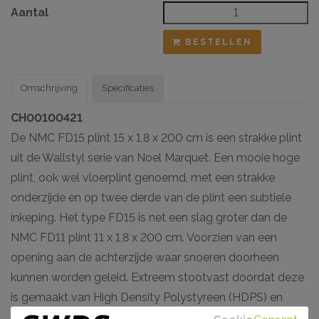
Aantal
BESTELLEN
Omschrijving
Specificaties
CH00100421
De NMC FD15 plint 15 x 1,8 x 200 cm is een strakke plint
uit de Wallstyl serie van Noel Marquet. Een mooie hoge
plint, ook wel vloerplint genoemd, met een strakke
onderzijde en op twee derde van de plint een subtiele
inkeping. Het type FD15 is net een slag groter dan de
NMC FD11 plint 11 x 1,8 x 200 cm. Voorzien van een
opening aan de achterzijde waar snoeren doorheen
kunnen worden geleid. Extreem stootvast doordat deze
is gemaakt van High Density Polystyreen (HDPS) en
voorzien van een hoogwaardige primer zodat deze plint