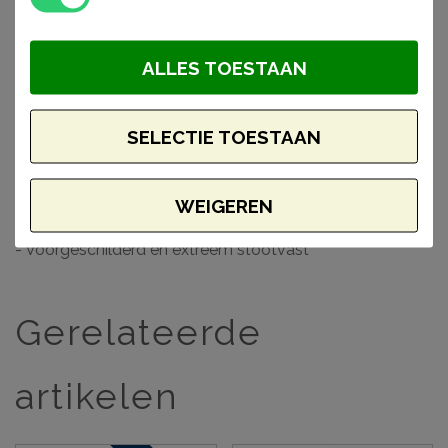
Monteer en werk het geheel gemakkelijk af met de lijmen
van Adefix (NMC) en Decofix (Orac).
ALLES TOESTAAN
Waarom kiezen voor een Wallstyl plint?
SELECTIE TOESTAAN
- Makkelijk verwerkbaar
- Toepasbaar in vochtige ruimtes
- Inclusief opening voor snoeren
WEIGEREN
- Hoge dichtheid vanwege materiaal HDPS
- Voorgeschilderd en extreem stootvast
Gerelateerde
artikelen