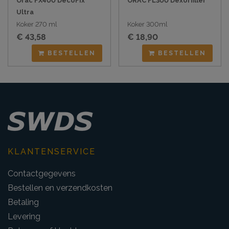
Orac FX400 DecoFix
ORAC FL300 Dexorfiller
Ultra
Koker 270 ml
Koker 300ml
€ 43,58
€ 18,90
BESTELLEN
BESTELLEN
KLANTENSERVICE
Contactgegevens
Bestellen en verzendkosten
Betaling
Levering