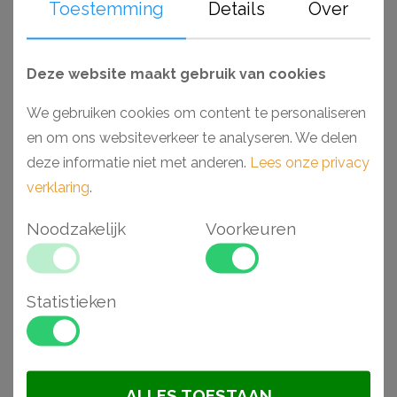
Toestemming
Details
Over
producten zich gemakkelijk afwerken met elk soort verf.
Monteer en werk het geheel gemakkelijk af met de lijmen
van Adefix (NMC) en Decofix (Orac).
Deze website maakt gebruik van cookies
We gebruiken cookies om content te personaliseren
Waarom kiezen voor een Wallstyl plint?
en om ons websiteverkeer te analyseren. We delen
- Makkelijk verwerkbaar
deze informatie niet met anderen.
Lees onze privacy
- Toepasbaar in vochtige ruimtes
verklaring
.
- Hoge dichtheid vanwege materiaal HDPS
- Voorgeschilderd en extreem stootvast
Noodzakelijk
Voorkeuren
Gerelateerde
Statistieken
artikelen
ALLES TOESTAAN