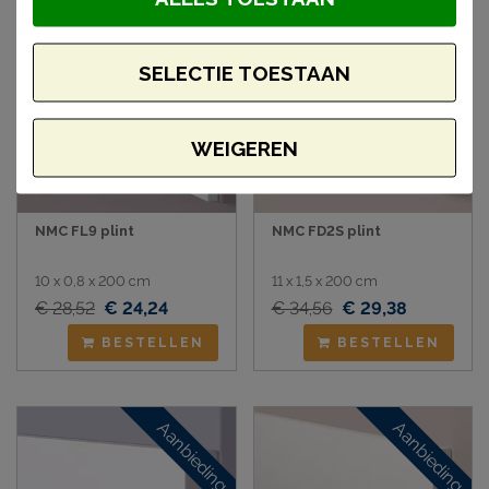
Aanbieding
Aanbieding
SELECTIE TOESTAAN
WEIGEREN
NMC FL9 plint
NMC FD2S plint
10 x 0,8 x 200 cm
11 x 1,5 x 200 cm
€ 28,52
€ 24,24
€ 34,56
€ 29,38
BESTELLEN
BESTELLEN
Aanbieding
Aanbieding