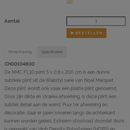
op!
Aantal
BESTELLEN
Omschrijving
Specificaties
CH00104800
De NMC FL10 plint 5 x 0,8 x 200 cm is een dunne
subtiele plint uit de Wallstyl serie van Noel Marquet.
Deze plint wordt ook vaak een platte plint genoemd.
Door zijn dikte en strakke afwerking, is deze plint een
subtiel detail aan de wand. Puur ter afwerking en
decoratie, daar er geen snoeren langs de achterkant
kunnen worden geleid. Extreem stootvast doordat deze
is gemaakt van High Density Polystyreen (HDPS) en