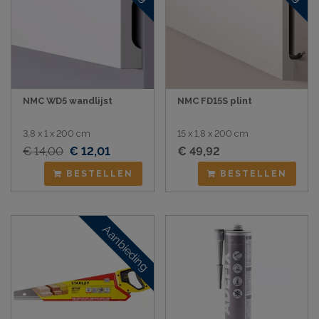
NMC WD5 wandlijst
NMC FD15S plint
3,8 x 1 x 200 cm
15 x 1,8 x 200 cm
€ 14,00
€ 12,01
€ 49,92
BESTELLEN
BESTELLEN
Aanbieding