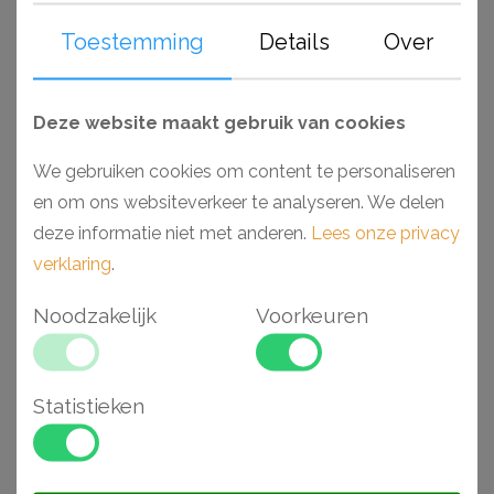
afgewerkt. Voorzien van een primer, laten deze
Toestemming
Details
Over
producten zich gemakkelijk afwerken met elk soort verf.
Monteer en werk het geheel gemakkelijk af met de lijmen
van Adefix (NMC) en Decofix (Orac).
Deze website maakt gebruik van cookies
We gebruiken cookies om content te personaliseren
Waarom kiezen voor een Wallstyl plint?
en om ons websiteverkeer te analyseren. We delen
- Makkelijk verwerkbaar
deze informatie niet met anderen.
Lees onze privacy
- Toepasbaar in vochtige ruimtes
verklaring
.
- Inclusief opening voor snoeren
- Hoge dichtheid vanwege materiaal HDPS
Noodzakelijk
Voorkeuren
- Voorgeschilderd en extreem stootvast
Statistieken
Gerelateerde