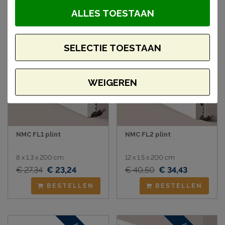
artikelen
ALLES TOESTAAN
Aanbieding
Aanbieding
SELECTIE TOESTAAN
WEIGEREN
NMC FL1 plint
NMC FL2 plint
8 x 1,3 x 200 cm
12 x 1,5 x 200 cm
€ 27,34
€ 23,24
€ 40,50
€ 34,43
BESTELLEN
BESTELLEN