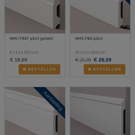
NMC FB1F plint gelakt
NMC FB2 plint
6 x 1,3 x 200 cm
10 x 1,3 x 200 cm
€ 18,66
€ 31,28
€ 26,59
BESTELLEN
BESTELLEN
Aanbieding