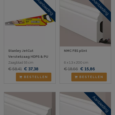
Aanbieding
Aanbieding
Stanley JetCut
NMC FB1 plint
Verstekzaag HDPS & PU
Zaagblad 55 cm
6 x 1,3 x 200 cm
€ 58,41
€ 37,38
€ 18,66
€ 15,86
BESTELLEN
BESTELLEN
Aanbieding