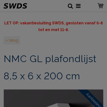
LET OP: v
akantiesluiting SWDS, gesloten vanaf 6-8
tot en met 11-8.
« terug
NMC GL plafondlijst
8,5 x 6 x 200 cm
Aanbieding