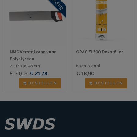
NMC Verstekzaag voor
ORAC FL300 Dexorfiller
Polystyreen
Zaagblad 48 cm
Koker 300ml
€ 34,03
€ 21,78
€ 18,90
BESTELLEN
BESTELLEN