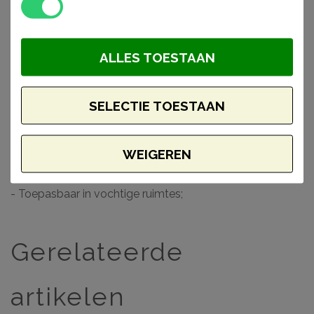
voornamelijk als plafondlijst aan het plafond gebruikt in
verband met de stootvastheid van het materiaal.
ALLES TOESTAAN
Let op: In tegenstelling tot bijna alle plafondlijsten uit de
Nomastyl serie, is deze plafondlijst niet afgewerkt met
SELECTIE TOESTAAN
een primer.
WEIGEREN
Waarom een Nomastyl Plus plafondlijst?
- Makkelijk verwerkbaar;
- Toepasbaar in vochtige ruimtes;
Gerelateerde
artikelen