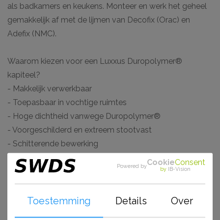
als badkamers en keukens. Monteer en werk het geheel
gemakkelijk af met de lijmen van Decofix (Orac) en
Adefix (NMC).
Waarom kiezen voor een Luxxus Duropolymer®
kapiteel?
- Makkelijk verwerkbaar
- Toepasbaar in vochtige ruimtes
- Hoge dichtheid vanwege Duropolymer®
- Voorgeschilderd en extreem stootvast
- Schitterende bewerking
Cookie
Consent
Powered by
by
IB-Vision
Gerelateerde
Toestemming
Details
Over
artikelen