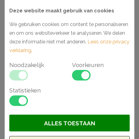
Deze website maakt gebruik van cookies
We gebruiken cookies om content te personaliseren
en om ons websiteverkeer te analyseren. We delen
deze informatie niet met anderen.
Lees onze privacy
verklaring
.
Noodzakelijk
Voorkeuren
Orac K1111 halve kapiteel
Orac K1001 halve zuil
Statistieken
36,5 x 18,3 x 30 cm
22 x 11 x 199,5 cm
€ 160,44
€ 338,73
BESTELLEN
BESTELLEN
ALLES TOESTAAN