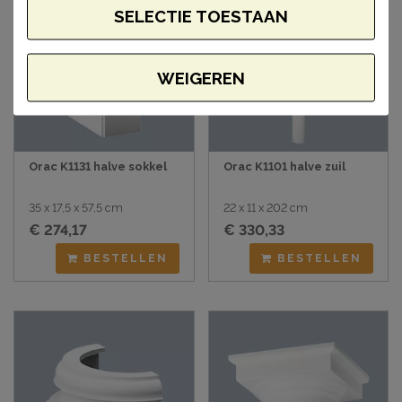
SELECTIE TOESTAAN
WEIGEREN
Orac K1131 halve sokkel
Orac K1101 halve zuil
35 x 17,5 x 57,5 cm
22 x 11 x 202 cm
€ 274,17
€ 330,33
BESTELLEN
BESTELLEN