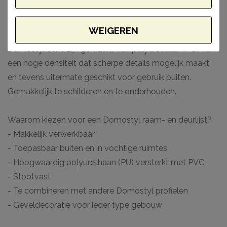
van de andere series qua weerbestendigheid en
stootvastheid. Van strak vormgegeven profielen tot aan
WEIGEREN
gedetailleerde elementen. De producten uit de
Domostyl serie zijn gemaakt van polyurethaan (PU) van
een hoge densiteit dat scherpe details mogelijk maakt
en tevens uitermate geschikt voor gebruik buiten.
Gemakkelijk te schilderen en te onderhouden.
Waarom kiezen voor een Domostyl raam- en deurlijst?
- Makkelijk verwerkbaar
- Toepasbaar buiten en in vochtige ruimtes
- Hoogwaardig polyurethaan (PU) versterkt met PVC
- Stootvast
- Te combineren met andere Domostyl profielen
- Geveldecoratie voor ieder type gebouw