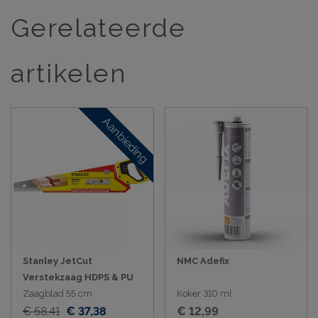
Gerelateerde
artikelen
Aanbieding
Stanley JetCut
NMC Adefix
Verstekzaag HDPS & PU
Zaagblad 55 cm
Koker 310 ml
€ 58,41
€ 37,38
€ 12,99