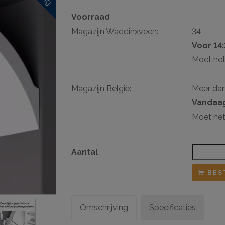
Voorraad
sten
Magazijn Waddinxveen:
34
ij ophangsysteem
Voor 14
Moet het
Magazijn België:
Meer da
Vandaag
Moet het
Aantal
BES
Omschrijving
Specificaties