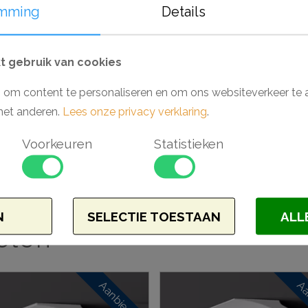
toe te passen in vochtige ruimtes, wannee
mming
Details
badkamers. Monteer en werk het geheel g
en Decofix (Orac). Deze lijsten worden v
 gebruik van cookies
tegenstelling tot de Nomastyl Plus serie, 
afgewerkt met een primer. Eenvoudig bin
 om content te personaliseren en om ons websiteverkeer te 
met anderen.
Lees onze privacy verklaring
.
Waarom een Nomastyl Pure NE plafondlij
Voorkeuren
Statistieken
- Makkelijk verwerkbaar
- Toepasbaar in vochtige ruimtes
- Kan in stucwerk worden meegenomen
N
SELECTIE TOESTAAN
ALL
elen
Aanbieding
Aa