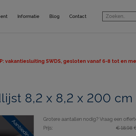
ment
Informatie
Blog
Contact
rofielen
jsten
ten
P: v
akantiesluiting SWDS, gesloten vanaf 6-8 tot en met
n
jst 8,2 x 8,2 x 200 cm
ingsprofielen
elen
Grotere aantallen nodig? Vraag een offert
ieve elementen
Aanbieding
Prijs:
€ 18,98
€
& gereedschappen