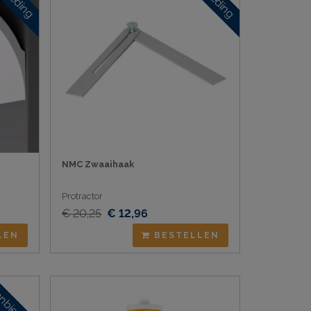
NMC Zwaaihaak
Protractor
€ 20,25
€ 12,96
LEN
BESTELLEN
nbieding