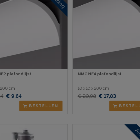
E2 plafondlijst
NMC NE4 plafondlijst
x 200 cm
10 x 10 x 200 cm
34
€ 9,64
€ 20,98
€ 17,83
BESTELLEN
BESTEL
Aa