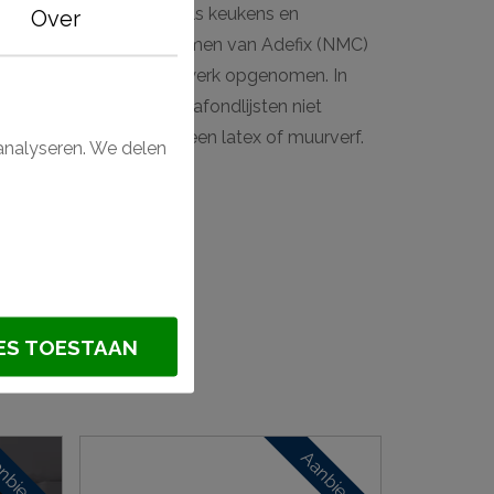
r deze zijn afgewerkt, als keukens en
Over
emakkelijk af met de lijmen van Adefix (NMC)
aak in het volledige stucwerk opgenomen. In
zijn de Nomastyl Pure plafondlijsten niet
nen te behandelen met een latex of muurverf.
analyseren. We delen
st?
ES TOESTAAN
nbieding
Aanbieding