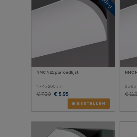
NMC NE1 plafondlijst
NMC N
4 x 4 x 200 cm
6 x 6 
€ 7,00
€ 5,95
€ 11,
BESTELLEN