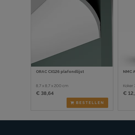
ORAC CX126 plafondlijst
NMC A
8,7 x 8,7 x 200 cm
Koker 
€ 38,64
€ 12
BESTELLEN