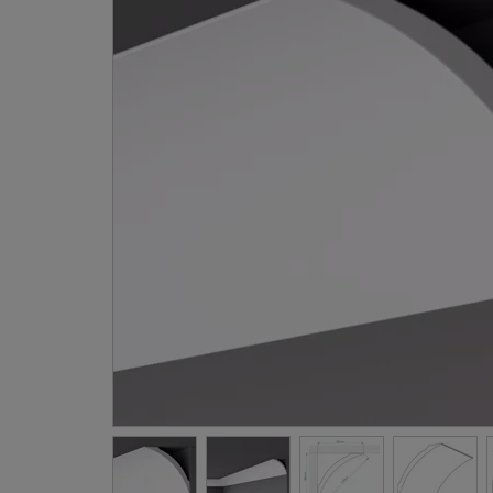
Gevellij
Schilder