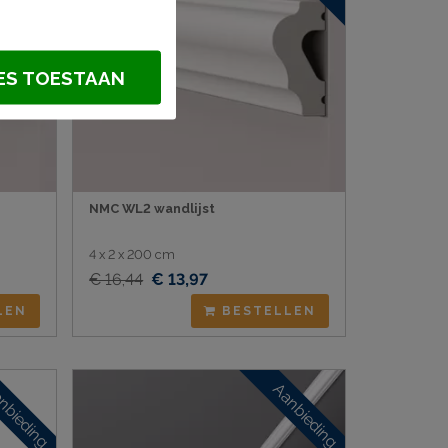
ES TOESTAAN
NMC WL2 wandlijst
4 x 2 x 200 cm
€ 16,44
€ 13,97
LEN
BESTELLEN
nbieding
Aanbieding