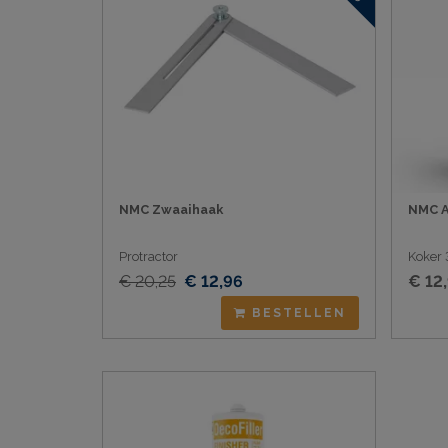
NMC Zwaaihaak
NMC A
Protractor
Koker 
€ 20,25
€ 12,96
€ 12
BESTELLEN