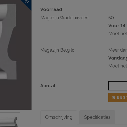
Voorraad
sten
Magazijn Waddinxveen:
50
ij ophangsysteem
Voor 14
Moet het
Magazijn België:
Meer da
Vandaag
Moet het
Aantal
BES
Omschrijving
Specificaties