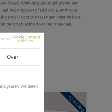
fix (Orac). Werk de plafondlijst af met een
 laat deze opgaan of juist opvallen in elke
lijk gebruikt voor toepassingen waar de kans
met de stootvastheid van het materiaal.
Cookie
Consent
ered by
by
IB-Vision
Over
analyseren. We delen
nbieding
Aanbieding