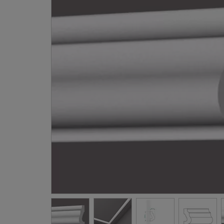
Gevellij
Schilder