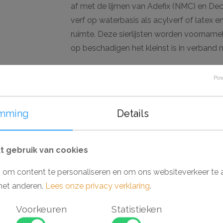
af met de lijmen van Adefix (NMC) en Deco
verf op waterbasis als acylverf of latex en
ruimte. Deze sierlijsten worden voorname
op beschadigen het kleinst is in verband 
Waarom een Nomastyl Plus plafondlijst?
Pow
- Makkelijk verwerkbaar
- Toepasbaar in vochtige ruimtes
mming
Details
- Voorgeschilderd en overschilderbaar
 gebruik van cookies
elen
 om content te personaliseren en om ons websiteverkeer te 
met anderen.
Lees onze privacy verklaring
.
Aanbieding
Aa
Voorkeuren
Statistieken