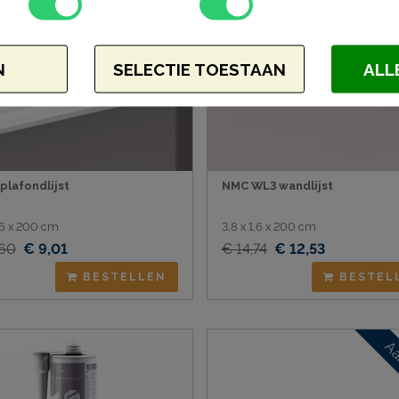
N
SELECTIE TOESTAAN
ALL
plafondlijst
NMC WL3 wandlijst
1,6 x 200 cm
3,8 x 1,6 x 200 cm
,60
€ 9,01
€ 14,74
€ 12,53
BESTELLEN
BESTEL
Aa