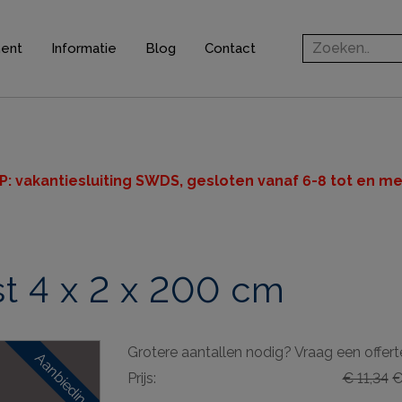
ment
Informatie
Blog
Contact
rofielen
jsten
ten
P: v
akantiesluiting SWDS, gesloten vanaf 6-8 tot en met
n
t 4 x 2 x 200 cm
ingsprofielen
elen
Grotere aantallen nodig? Vraag een offert
ieve elementen
Aanbieding
Prijs:
€ 11,34
€ 
& gereedschappen