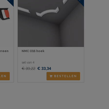
yreen
NMC O16 hoek
set van 4
€ 39,22
€ 33,34
LEN
BESTELLEN