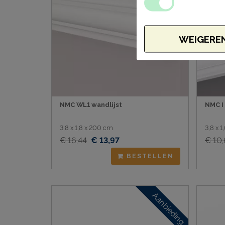
WEIGERE
NMC WL1 wandlijst
NMC I 
3,8 x 1,8 x 200 cm
3,8 x 
€ 16,44
€ 13,97
€ 10
BESTELLEN
Aanbieding