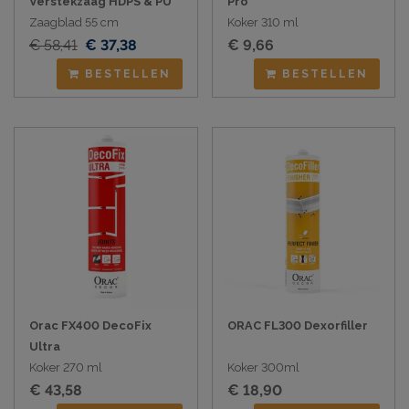
Verstekzaag HDPS & PU
Pro
Zaagblad 55 cm
Koker 310 ml
€ 58,41
€ 37,38
€ 9,66
BESTELLEN
BESTELLEN
Orac FX400 DecoFix
ORAC FL300 Dexorfiller
Ultra
Koker 270 ml
Koker 300ml
€ 43,58
€ 18,90