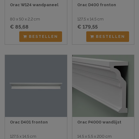
Orac W124 wandpaneel
Orac D400 fronton
80 x 50 x 2,2 cm
127,5 x 14,5 cm
€ 85,68
€ 179,55
BESTELLEN
BESTELLEN
Orac D401 fronton
Orac P4000 wandlijst
127,5 x 14,5 cm
14,5 x 5,5 x 200 cm