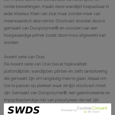
ronde bewerkingen, maakt deze wandlijst toepasbaar in
ieder interieur. Klein van stuk maar zonder meer van
meerwaarde in elke ruimte. Stootvast doordat deze is
gemaakt van Duropolymer® en voorzien van een
hoogwaardige primer zodat deze mooi afgewerkt kan
worden.
Axxent serie van Orac
De Axxent serie van Orac bevat topkwaliteit
plafondlijsten, wandlijsten, plinten en zelfs lambrisering
die gemaakt zijn om langdurig mee te gaan. Ideaal om
toe te passen op plekken waar de lijst stootvast moet
zijn. Gemaakt van Duropolymer®, een geëxtrudeerde en
impactbestendige mix van polystyreen die het zijn
enorm hoge densiteit geeft. Van strak vormgegeven tot
Cookie
Consent
Powered by
by
IB-Vision
prachtige bewerkingen. De Axxent serie is watervast en