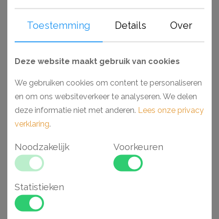
standaard voorzien van een primer. Perfect geschikt om,
Toestemming
Details
Over
wanneer deze zijn afgewerkt, toe te passen in ruimtes
als badkamers en keukens. Monteer en werk het geheel
gemakkelijk af met de lijmen van Decofix (Orac) en
Deze website maakt gebruik van cookies
Adefix (NMC).
We gebruiken cookies om content te personaliseren
Waarom kiezen voor een Axxent Duropolymer®
en om ons websiteverkeer te analyseren. We delen
wandlijst?
deze informatie niet met anderen.
Lees onze privacy
- Makkelijk verwerkbaar
verklaring
.
- Toepasbaar in vochtige ruimtes
Noodzakelijk
Voorkeuren
- Hoge dichtheid vanwege Duropolymer®
- Voorgeschilderd en extreem stootvast
Statistieken
Gerelateerde