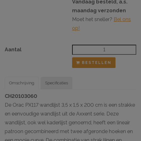
Vandaag besteld, a.s.
maandag verzonden
Moet het sneller?
Bel ons
op!
Aantal
BESTELLEN
Omschrijving
Specificaties
CH20103060
De Orac PX117 wandlijst 3,5 x 1,5 x 200 cm is een strakke
en eenvoudige wandlijst uit de Axxent serie. Deze
wandlijst, ook wel kaderlijst genoemd, heeft een lineair
patroon gecombineerd met twee afgeronde hoeken en
een mooie curve. De combinatie van strak lijnen en