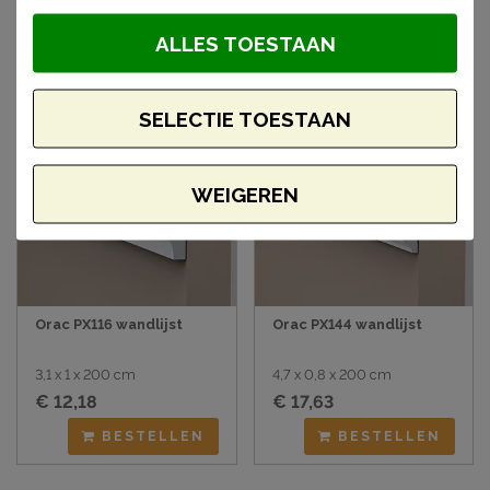
artikelen
ALLES TOESTAAN
SELECTIE TOESTAAN
WEIGEREN
Orac PX116 wandlijst
Orac PX144 wandlijst
3,1 x 1 x 200 cm
4,7 x 0,8 x 200 cm
€ 12,18
€ 17,63
BESTELLEN
BESTELLEN