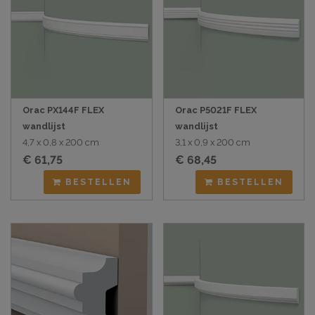
Orac PX144F FLEX
Orac P5021F FLEX
wandlijst
wandlijst
4,7 x 0,8 x 200 cm
3,1 x 0,9 x 200 cm
€ 61,75
€ 68,45
BESTELLEN
BESTELLEN