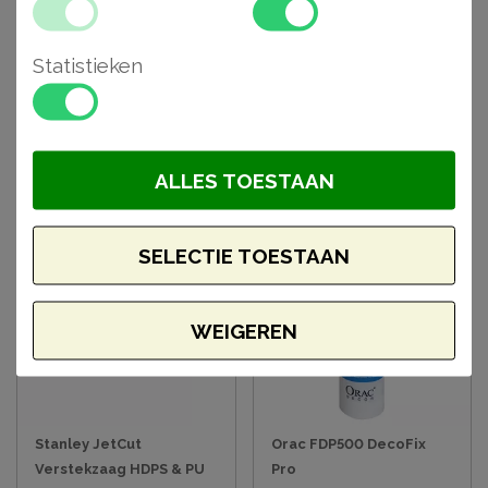
Statistieken
Gerelateerde
artikelen
ALLES TOESTAAN
Aanbieding
SELECTIE TOESTAAN
WEIGEREN
Stanley JetCut
Orac FDP500 DecoFix
Verstekzaag HDPS & PU
Pro