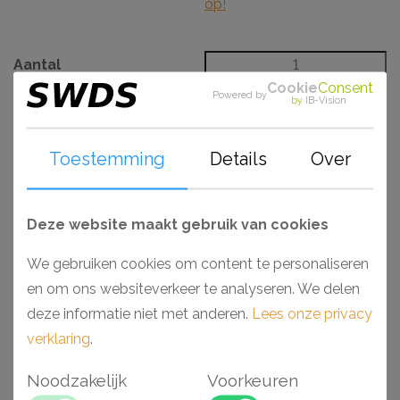
op!
Aantal
Cookie
Consent
Powered by
by
IB-Vision
BESTELLEN
Toestemming
Details
Over
Omschrijving
Specificaties
CH20103135
PX209 wandlijst - Orac - 1,8 x 1 cm - Per lengte van 2
Deze website maakt gebruik van cookies
meter.
We gebruiken cookies om content te personaliseren
PX209 RIBBON is een nieuw en afgerond
en om ons websiteverkeer te analyseren. We delen
afwerkingsprofiel voor je wanden en al onze 3D Wall
deze informatie niet met anderen.
Lees onze privacy
Covering panelen. Omzeil voegwerk met dit elegante
verklaring
.
tussenprofiel dat een mooie overgang biedt tussen de
panelen. Of gebruik het als ranke wandlijst voor een
Noodzakelijk
Voorkeuren
verfijnd effect op de wand. Ontworpen door Orio Tonini.