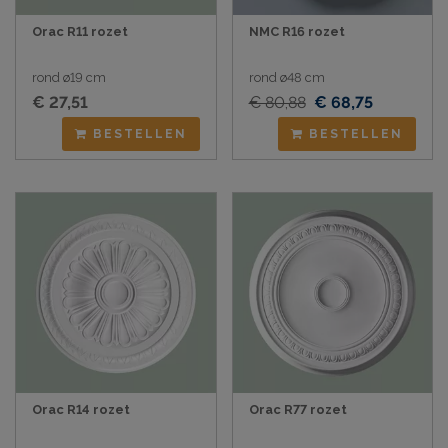
Orac R11 rozet
NMC R16 rozet
rond ø19 cm
rond ø48 cm
€ 27,51
€ 80,88
€ 68,75
BESTELLEN
BESTELLEN
Orac R14 rozet
Orac R77 rozet