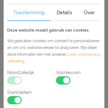
densiteit dat scherpe details mogelijk maakt en tevens
Toestemming
Details
Over
voor gebruik in vochtige ruimtes als badkamers en
keukens. Voorzien van een primer, laten deze producten
zich gemakkelijk afwerken met elk soort verf. Monteer en
Deze website maakt gebruik van cookies
werk het geheel gemakkelijk af met de lijmen van Adefix
(NMC) en Decofix (Orac).
We gebruiken cookies om content te personaliseren
en om ons websiteverkeer te analyseren. We delen
Waarom kiezen voor een Arstyl wandlijst?
deze informatie niet met anderen.
Lees onze privacy
- Makkelijk verwerkbaar
verklaring
.
- Toepasbaar in vochtige ruimtes
Noodzakelijk
Voorkeuren
- Hoogwaardig polyurethaan (PU)
- Voorgeschilderd en stootvast
Statistieken
Gerelateerde