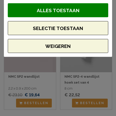
artikelen
ALLES TOESTAAN
Aanbieding
SELECTIE TOESTAAN
WEIGEREN
NMC SP2 wandlijst
NMC SP2-4 wandlijst
hoek set van 4
2,2 x 0,9 x 200 cm
8 cm
€ 23,10
€ 19,64
€ 22,52
BESTELLEN
BESTELLEN