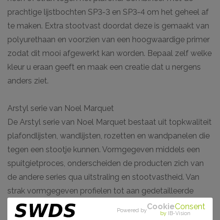
prachtige lijstbochten SP3-3 en SP3-4 om het geheel af
te maken. Extra stootvast doordat deze is gemaakt van
polyurethaan en voorzien van een hoogwaardige primer
zodat dit mooi afgewerkt kan worden. Bepaal zelf welke
kleur u eraan geeft en maak een creatie dat u nergens
anders ziet.
Arstyl serie van Noel Marquet
De Arstyl serie van Noel Marquet bestaat uit topkwaliteit
plafondlijsten, wandlijsten, rozetten en wandpanelen die
tegen een stootje kunnen. Vormgegeven middels een
spuitgietproces, onderscheiden de producten zich van
de andere series qua uitstraling en stootvastheid. Van
strak vormgegeven profielen tot aan gedetailleerde
bloemmotieven. De sierlijsten, rozetten en wandpanelen
Cookie
Consent
Powered by
by
IB-Vision
zijn gemaakt van polyurethaan (PU) van een hoge