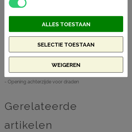
gemakkelijk af met de lijmen van Decofix (Orac) en
Adefix (NMC).
ALLES TOESTAAN
Waarom kiezen voor een Axxent Duropolymer®
wandlijst?
SELECTIE TOESTAAN
- Makkelijk verwerkbaar
- Toepasbaar in vochtige ruimtes
WEIGEREN
- Hoge dichtheid vanwege Duropolymer®
- Voorgeschilderd en extreem stootvast
- Opening achterzijde voor draden
Gerelateerde
artikelen