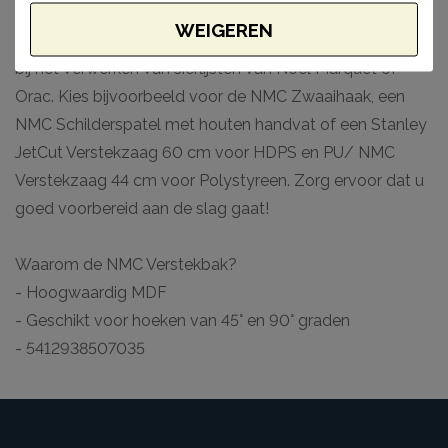
Uw gereedschap compleet maken?
WEIGEREN
NMC heeft nog veel meer praktische tools die u helpen
bij het verwerken van sierlijsten van Noel Marquet of
Orac. Kies bijvoorbeeld voor de NMC Zwaaihaak, een
NMC Schilderspatel met houten handvat of een Stanley
JetCut Verstekzaag 60 cm voor HDPS en PU/ NMC
Verstekzaag 44 cm voor Polystyreen. Zorg ervoor dat u
goed voorbereid aan de slag gaat!
Waarom de NMC Verstekbak?
- Hoogwaardig MDF
- Geschikt voor hoeken van 45° en 90° graden
- 5412938507035