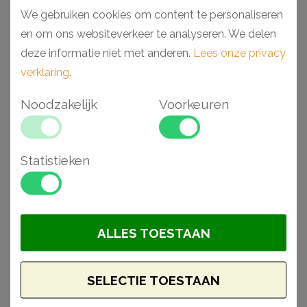
maandag verzonden
We gebruiken cookies om content te personaliseren
Moet het sneller?
Bel ons
en om ons websiteverkeer te analyseren. We delen
op!
deze informatie niet met anderen.
Lees onze privacy
verklaring
.
Aantal
Noodzakelijk
Voorkeuren
BESTELLEN
Statistieken
Omschrijving
Specificaties
CH00100920
De NMC Verstekbak MB2 - 35 cm x 15 cm x 15 cm is een
ALLES TOESTAAN
solide verstekbak gemaakt van MDF. Het design is zo
gemaakt, dat het eenvoudig is om diverse uitsneden te
maken in hoeken van 45° en 90° graden.
SELECTIE TOESTAAN