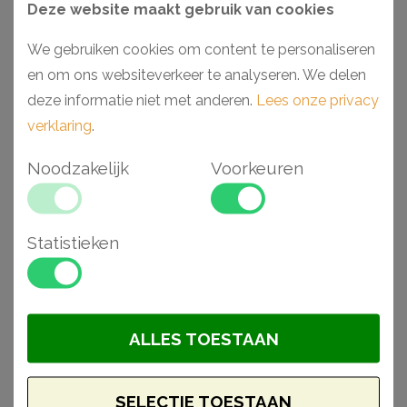
Deze website maakt gebruik van cookies
Magazijn België:
Meer dan 100
We gebruiken cookies om content te personaliseren
Vandaag besteld, a.s.
en om ons websiteverkeer te analyseren. We delen
maandag verzonden
deze informatie niet met anderen.
Lees onze privacy
Moet het sneller?
Bel ons
verklaring
.
op!
Noodzakelijk
Voorkeuren
Aantal
BESTELLEN
Statistieken
Omschrijving
Specificaties
Ch99999997
ALLES TOESTAAN
Bijdrage in de order- en verzendkosten
buitenlandzendingen.
SELECTIE TOESTAAN