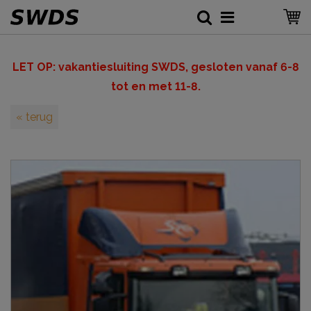
LET OP: v
akantiesluiting SWDS, gesloten vanaf 6-8
tot en met 11-8.
« terug