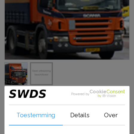
Grotere aantallen nodig? Vraag een offerte met extra
Cookie
Consent
Powered by
by
IB-Vision
korting aan:
contact
Prijs:
€ 17,50 per stuk incl. BTW
Toestemming
Details
Over
Voorraad