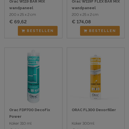
Orac W119 BAR MIX
Orac W119F FLEX BAR MIX
wandpaneel
wandpaneel
200 x 25 x 2 cm
200 x 25 x 2 cm
€ 69,62
€ 174,08
BESTELLEN
BESTELLEN
Orac FDP700 DecoFix
ORAC FL300 Dexorfiller
Power
Koker 310 ml
Koker 300ml