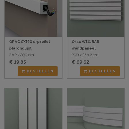
ORAC CX190 u-profiel
Orac W111 BAR
plafondlijst
wandpaneel
3 x 2 x 200 cm
200 x 25 x 2 cm
€ 19,85
€ 69,62
BESTELLEN
BESTELLEN