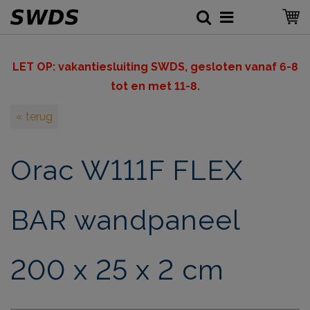
LET OP: v
akantiesluiting SWDS, gesloten vanaf 6-8
tot en met 11-8.
« terug
Orac W111F FLEX
BAR wandpaneel
200 x 25 x 2 cm