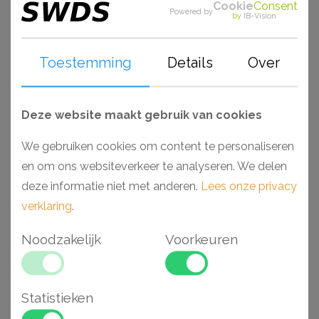
Cookie
Consent
Powered by
by
IB-Vision
Gerelateerde
Toestemming
Details
Over
artikelen
Deze website maakt gebruik van cookies
We gebruiken cookies om content te personaliseren
en om ons websiteverkeer te analyseren. We delen
deze informatie niet met anderen.
Lees onze privacy
verklaring
.
Noodzakelijk
Voorkeuren
Orac W112 RIDGE
Orac W108 wandpaneel
wandpaneel
Statistieken
200 x 25 x 1,9 cm
200 x 28 x 1,8 cm
€ 85,68
€ 69,62