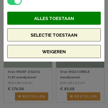
BESTELLEN
BESTELLEN
ALLES TOESTAAN
SELECTIE TOESTAAN
WEIGEREN
Orac W108F ZIGZAG
Orac W113 COBBLE
FLEX wandpaneel
wandpaneel
200 x 28 x 1,8 cm
200 x 25 x 2,2 cm
€ 174,08
€ 85,68
BESTELLEN
BESTELLEN