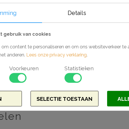
aan subtiele detaillering. De plinten, plafo
vochtige ruimtes als badkamers en keuk
mming
Details
van een primer, laten deze producten zich
Monteer en werk het geheel gemakkelijk a
 gebruik van cookies
(Orac).
 om content te personaliseren en om ons websiteverkeer te 
Waarom kiezen voor een Wallstyl hoekpro
met anderen.
Lees onze privacy verklaring
.
- Makkelijk verwerkbaar
Voorkeuren
Statistieken
- Toepasbaar in vochtige ruimtes
- Hoge dichtheid vanwege materiaal HD
- Voorgeschilderd en extreem stootvast
- Beschermd kwetsbare randen
N
SELECTIE TOESTAAN
ALL
elen