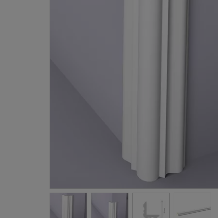
Gevellij
Schilder