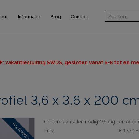
ment
Informatie
Blog
Contact
rofielen
jsten
ten
P: v
akantiesluiting SWDS, gesloten vanaf 6-8 tot en met
n
iel 3,6 x 3,6 x 200 c
ingsprofielen
elen
Grotere aantallen nodig? Vraag een offert
ieve elementen
Aanbieding
Prijs:
€ 17,70
€
& gereedschappen