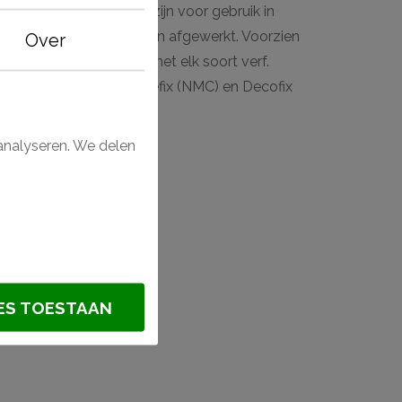
ndlijsten en wandlijsten zijn voor gebruik in
ens wanneer deze worden afgewerkt. Voorzien
Over
 gemakkelijk afwerken met elk soort verf.
f met de lijmen van Adefix (NMC) en Decofix
analyseren. We delen
fiel?
PS
ES TOESTAAN