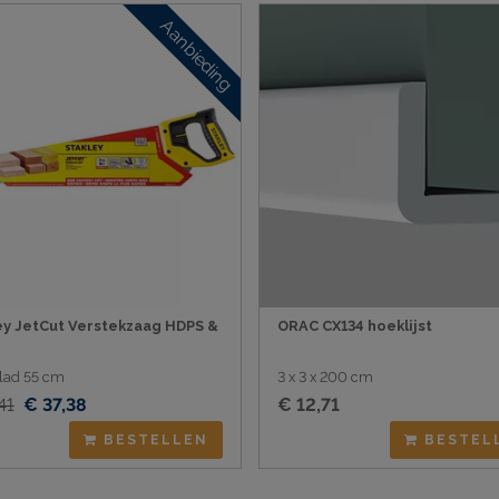
Aanbieding
ey JetCut Verstekzaag HDPS &
ORAC CX134 hoeklijst
lad 55 cm
3 x 3 x 200 cm
41
€ 37,38
€ 12,71
BESTELLEN
BESTEL