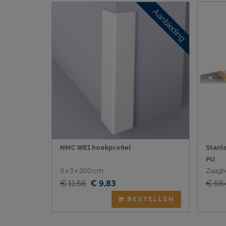
Aanbieding
NMC WE1 hoekprofiel
Stanl
PU
3 x 3 x 200 cm
Zaagb
€ 11,56
€ 9,83
€ 58,
BESTELLEN