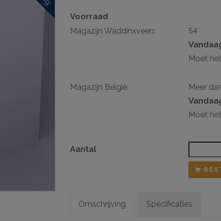
Voorraad
sten
Magazijn Waddinxveen:
54
ij ophangsysteem
Vandaag
Moet het
Magazijn België:
Meer da
Vandaag
Moet het
Aantal
BES
Omschrijving
Specificaties