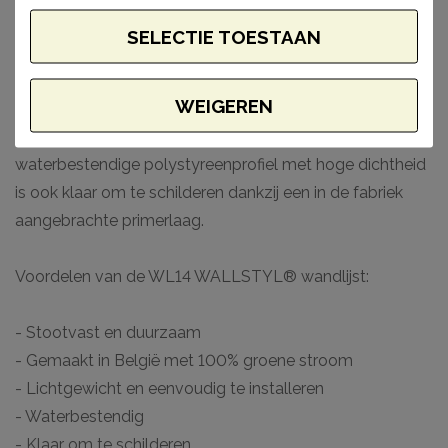
SELECTIE TOESTAAN
Om de wandlijst te installeren, breng je gewoon een
doorlopende strook ADEFIX® lijm aan op elk
WEIGEREN
kleefoppervlak aan de achterkant van het profiel en
plaats je het rechtstreeks op de muur. Dit slag- en
waterbestendige polystyreenprofiel met hoge dichtheid
is ook klaar om te schilderen dankzij een in de fabriek
aangebrachte primerlaag.
Voordelen van de WL14 WALLSTYL® wandlijst:
- Stootvast en duurzaam
- Gemaakt in België met 100% groene stroom
- Lichtgewicht en eenvoudig te installeren
- Waterbestendig
- Klaar om te schilderen