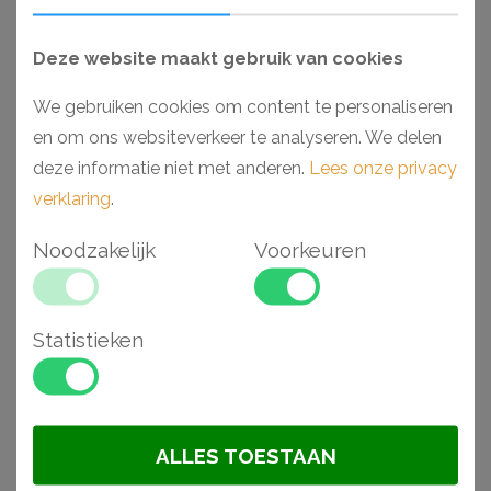
op!
Deze website maakt gebruik van cookies
Aantal
We gebruiken cookies om content te personaliseren
BESTELLEN
en om ons websiteverkeer te analyseren. We delen
deze informatie niet met anderen.
Lees onze privacy
Omschrijving
Specificaties
verklaring
.
CH00104358
Noodzakelijk
Voorkeuren
Als minimalistisch en discreet element is de WL14 een
zeer veelzijdige wandlijst die op elk deel van de muur
kan worden gebruikt. De afgeronde, zachte vorm zorgt
Statistieken
voor een strakke, discrete afwerking in alle soorten
ruimtes en voor alle interieur stijlen. De WL14 dient ook
als perfecte afwerking of overgang voor verschillende
ALLES TOESTAAN
NOËL & MARQUET wandpanelen zoals CANELÉ S,
CANELÉ L, BOHEMIA, CALANDO en nog veel meer.