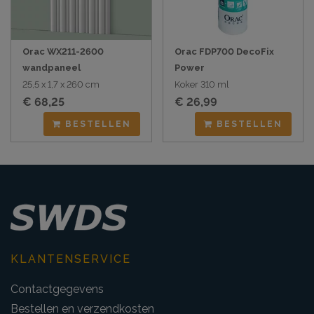
Orac WX211-2600
Orac FDP700 DecoFix
wandpaneel
Power
25,5 x 1,7 x 260 cm
Koker 310 ml
€ 68,25
€ 26,99
BESTELLEN
BESTELLEN
KLANTENSERVICE
Contactgegevens
Bestellen en verzendkosten