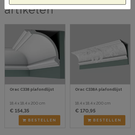
artikelen
Orac C338 plafondlijst
Orac C338A plafondlijst
18,4 x 18,4 x 200 cm
18,4 x 18,4 x 200 cm
€ 154,35
€ 170,95
BESTELLEN
BESTELLEN