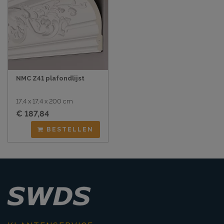
NMC Z41 plafondlijst
17,4 x 17,4 x 200 cm
€ 187,84
BESTELLEN