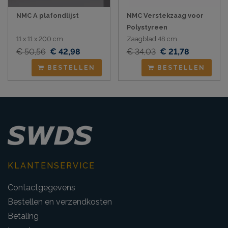
NMC A plafondlijst
NMC Verstekzaag voor
Polystyreen
11 x 11 x 200 cm
Zaagblad 48 cm
€ 50,56
€ 42,98
€ 34,03
€ 21,78
BESTELLEN
BESTELLEN
KLANTENSERVICE
Contactgegevens
Bestellen en verzendkosten
Betaling