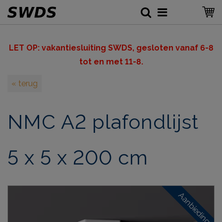
LET OP: v
akantiesluiting SWDS, gesloten vanaf 6-8
tot en met 11-8.
« terug
NMC A2 plafondlijst
5 x 5 x 200 cm
Aanbieding