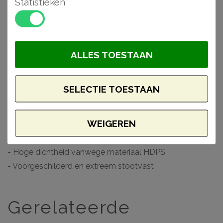
Statistieken
badkamers en keukens wanneer deze worden
afgewerkt. Voorzien van een primer, laten deze
producten zich gemakkelijk afwerken met elk soort verf.
ALLES TOESTAAN
Monteer en werk het geheel gemakkelijk af met de lijmen
van Adefix (NMC) en Decofix (Orac).
SELECTIE TOESTAAN
Waarom kiezen voor een Wallstyl plint?
- Makkelijk verwerkbaar
WEIGEREN
- Toepasbaar in vochtige ruimtes
- Inclusief opening voor snoeren
- Hoge dichtheid vanwege materiaal HDPS
- Voorgeschilderd en extreem stootvast
Gerelateerde