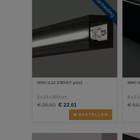
Aanbieding
NMC IL12 ZWART plint
NMC I
2 x 2,5 x 200 cm
8 x 2,
€ 26,60
€ 22,61
€ 53,
BESTELLEN