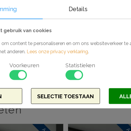
vochtige ruimtes als badkamers en keuk
mming
Details
van een primer, laten deze producten zich
Monteer en werk het geheel gemakkelijk a
(Orac).
 gebruik van cookies
 om content te personaliseren en om ons websiteverkeer te 
Waarom kiezen voor een Wallstyl plint?
met anderen.
Lees onze privacy verklaring
.
- Makkelijk verwerkbaar
- Toepasbaar in vochtige ruimtes
Voorkeuren
Statistieken
- Inclusief sleuven voor snoeren
- Hoge dichtheid vanwege materiaal HD
- Voorgeschilderd en extreem stootvast
N
SELECTIE TOESTAAN
ALL
elen