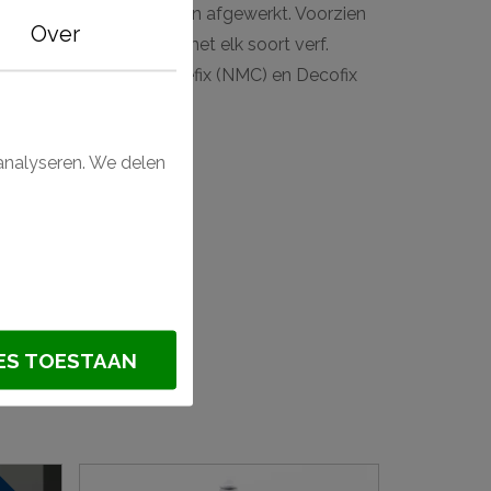
ens wanneer deze worden afgewerkt. Voorzien
Over
 gemakkelijk afwerken met elk soort verf.
f met de lijmen van Adefix (NMC) en Decofix
analyseren. We delen
PS
ES TOESTAAN