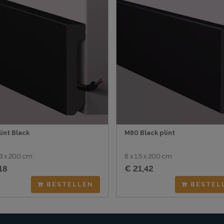
int Black
M80 Black plint
1,3 x 200 cm
8 x 1,5 x 200 cm
18
€ 21,42
BESTELLEN
BESTEL