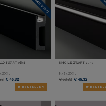
Aanbieding
Aa
L10 ZWART plint
NMC IL11 ZWART plint
3 x 200 cm
8 x 2 x 200 cm
32
€ 45,32
€ 53,32
€ 45,32
BESTELLEN
BESTEL