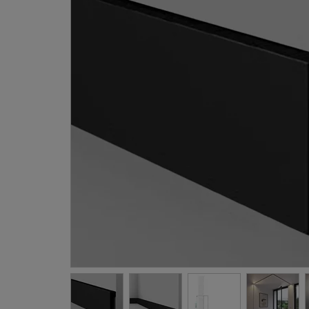
Gevellij
Schilder