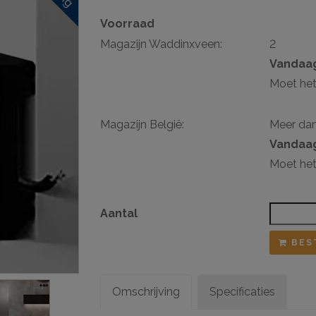
Voorraad
sten
Magazijn Waddinxveen:
2
ij ophangsysteem
Vandaag
Moet het
Magazijn België:
Meer da
Vandaag
Moet het
Aantal
BES
Omschrijving
Specificaties