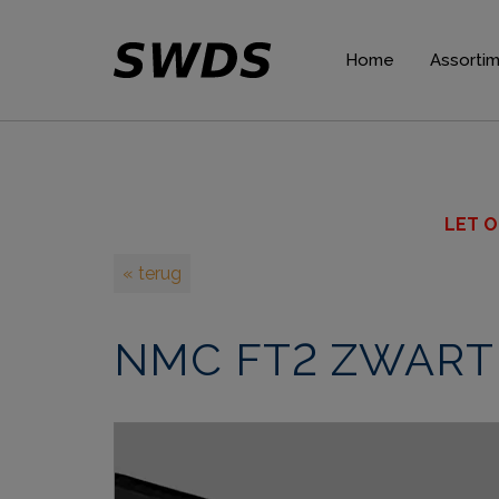
Home
Assorti
Gordijnp
Plafondli
Wandlijs
LET O
Plinten
« terug
Rozette
NMC FT2 ZWART pl
Verlicht
Wandpan
Decorat
Lijmen 