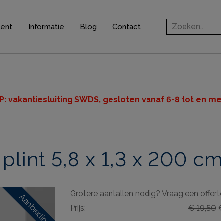
ment
Informatie
Blog
Contact
rofielen
jsten
ten
P: v
akantiesluiting SWDS, gesloten vanaf 6-8 tot en met
n
int 5,8 x 1,3 x 200 c
ingsprofielen
elen
Grotere aantallen nodig? Vraag een offert
ieve elementen
Aanbieding
Prijs:
€ 19,50
€
& gereedschappen