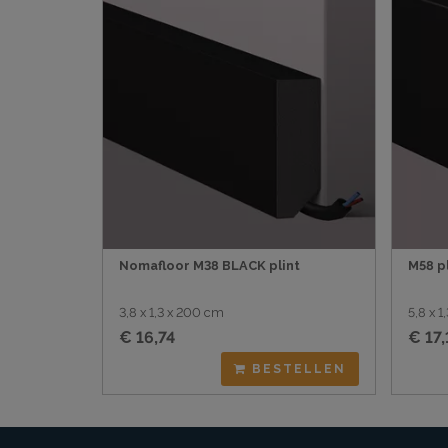
Nomafloor M38 BLACK plint
M58 pl
3,8 x 1,3 x 200 cm
5,8 x 
€ 16,74
€ 17,
BESTELLEN