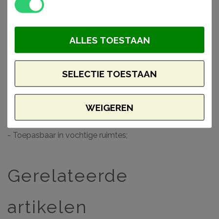
voornamelijk als plafondlijst aan het plafond gebruikt in
verband met de stootvastheid van het materiaal.
ALLES TOESTAAN
Let op: In tegenstelling tot bijna alle plafondlijsten uit de
Nomastyl serie, is deze plafondlijst niet afgewerkt met
SELECTIE TOESTAAN
een primer.
WEIGEREN
Waarom een Nomastyl Plus plafondlijst?
- Makkelijk verwerkbaar;
- Toepasbaar in vochtige ruimtes;
Gerelateerde
artikelen