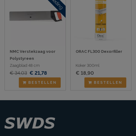
NMC Verstekzaag voor
ORAC FL300 Dexorfiller
Polystyreen
Zaagblad 48 cm
Koker 300ml
€ 34,03
€ 21,78
€ 18,90
BESTELLEN
BESTELLEN