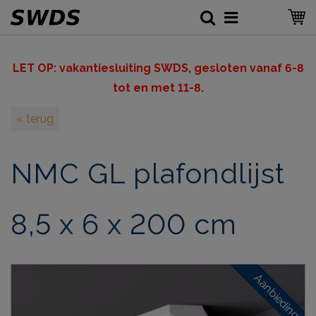
LET OP: v
akantiesluiting SWDS, gesloten vanaf 6-8
tot en met 11-8.
« terug
NMC GL plafondlijst
8,5 x 6 x 200 cm
Aanbieding