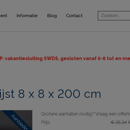
ment
Informatie
Blog
Contact
rofielen
jsten
ten
P: v
akantiesluiting SWDS, gesloten vanaf 6-8 tot en met
n
jst 8 x 8 x 200 cm
ingsprofielen
elen
Grotere aantallen nodig? Vraag een offert
ieve elementen
Aanbieding
Prijs:
€ 25,34
€
& gereedschappen