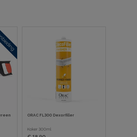
nbieding
yreen
ORAC FL300 Dexorfiller
Koker 300ml
€ 18,90