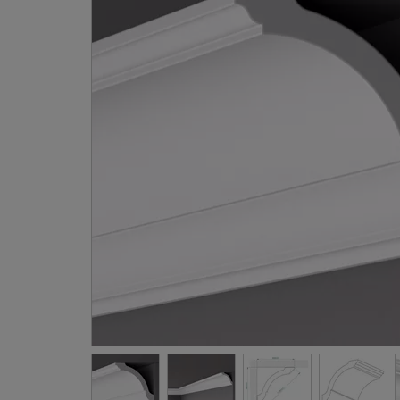
Gevellij
Schilder