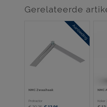
Gerelateerde artik
Aanbieding
NMC Zwaaihaak
NMC A
Protractor
Koker 
€ 20,25
€ 12,96
€ 12