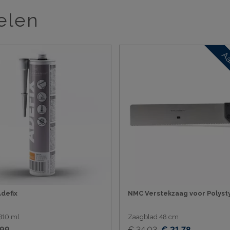
elen
Aa
defix
NMC Verstekzaag voor Polyst
310 ml
Zaagblad 48 cm
,99
€ 34,03
€ 21,78