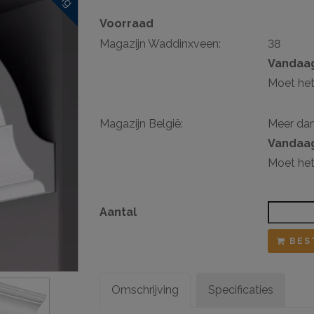
Voorraad
sten
Magazijn Waddinxveen:
38
ij ophangsysteem
Vandaag
Moet het
Magazijn België:
Meer da
Vandaag
Moet het
Aantal
BES
Omschrijving
Specificaties