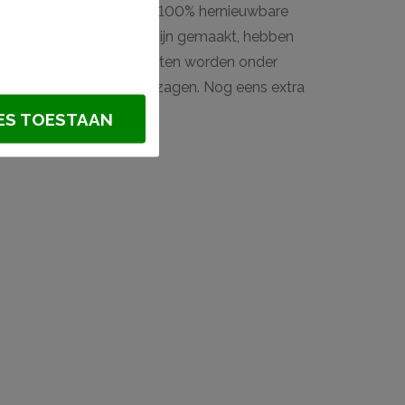
elgië geproduceerd met 100% hernieuwbare
egenereerde polymeren) zijn gemaakt, hebben
ht van gewicht. De producten worden onder
ies van materiaal door zagen. Nog eens extra
ES TOESTAAN