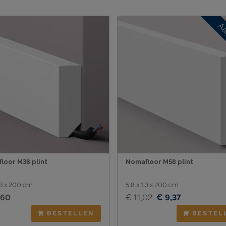
Aa
loor M38 plint
Nomafloor M58 plint
1,3 x 200 cm
5,8 x 1,3 x 200 cm
,60
€ 11,02
€ 9,37
BESTELLEN
BESTEL