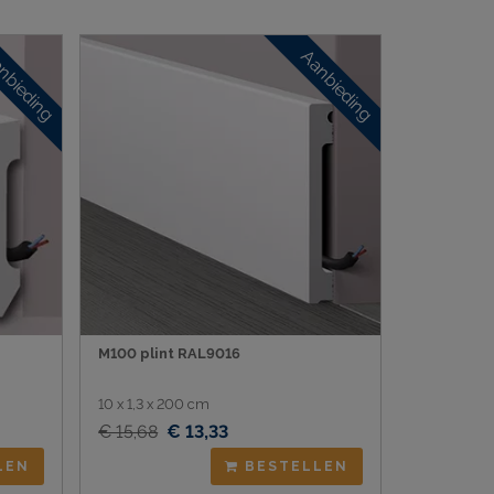
nbieding
Aanbieding
M100 plint RAL9016
10 x 1,3 x 200 cm
€ 15,68
€ 13,33
LEN
BESTELLEN