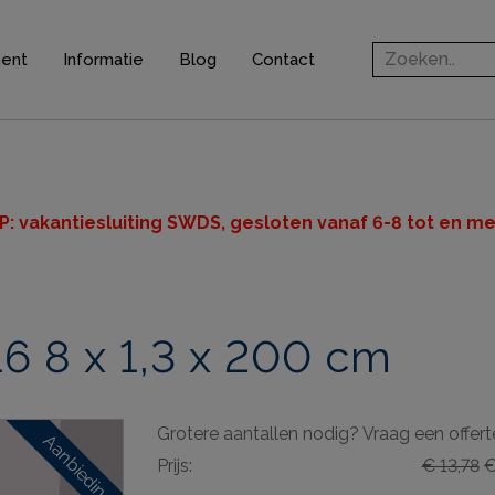
ment
Informatie
Blog
Contact
rofielen
jsten
ten
P: v
akantiesluiting SWDS, gesloten vanaf 6-8 tot en met
n
6 8 x 1,3 x 200 cm
ingsprofielen
elen
Grotere aantallen nodig? Vraag een offert
ieve elementen
Aanbieding
Prijs:
€ 13,78
€
& gereedschappen