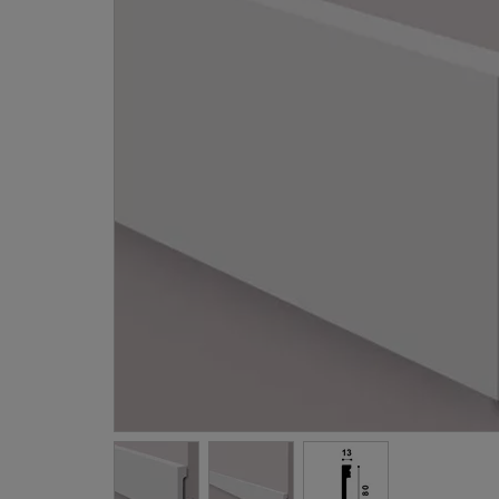
Gevellij
Schilder