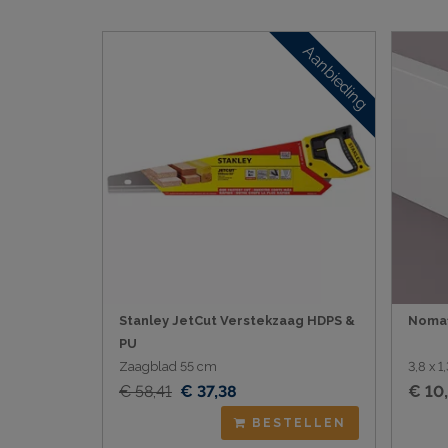
Aanbieding
Stanley JetCut Verstekzaag HDPS &
Nomaf
PU
Zaagblad 55 cm
3,8 x 
€ 58,41
€ 37,38
€ 10
BESTELLEN