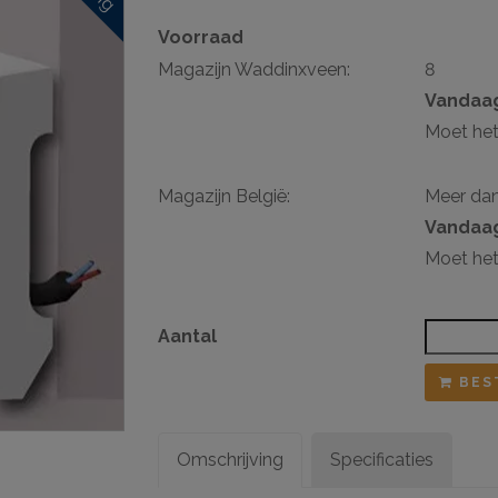
Voorraad
sten
Magazijn Waddinxveen:
8
ij ophangsysteem
Vandaag
Moet het
Magazijn België:
Meer da
Vandaag
Moet het
Aantal
BES
Omschrijving
Specificaties