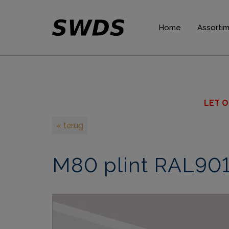
Home
Assorti
Gordijnp
Plafondli
Wandlijs
LET O
Plinten
« terug
Rozette
M80 plint RAL901
Verlicht
Wandpan
Decorat
Lijmen 