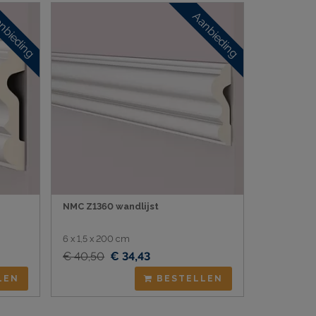
nbieding
Aanbieding
NMC Z1360 wandlijst
6 x 1,5 x 200 cm
€ 40,50
€ 34,43
LEN
BESTELLEN