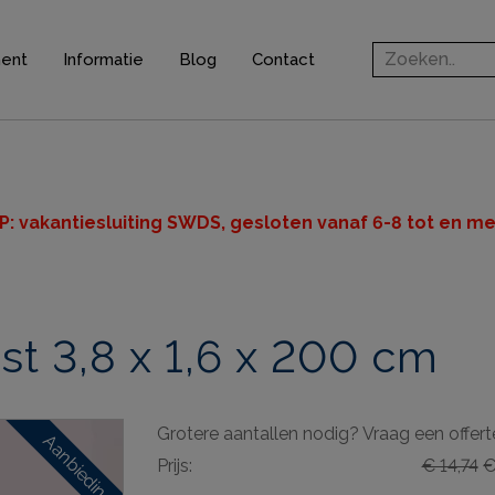
ment
Informatie
Blog
Contact
rofielen
jsten
ten
P: v
akantiesluiting SWDS, gesloten vanaf 6-8 tot en met
n
t 3,8 x 1,6 x 200 cm
ingsprofielen
elen
Grotere aantallen nodig? Vraag een offert
ieve elementen
Aanbieding
Prijs:
€ 14,74
€ 
& gereedschappen