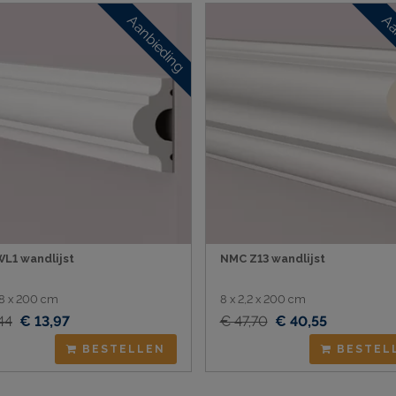
Aanbieding
Aa
L1 wandlijst
NMC Z13 wandlijst
1,8 x 200 cm
8 x 2,2 x 200 cm
44
€ 13,97
€ 47,70
€ 40,55
BESTELLEN
BESTEL