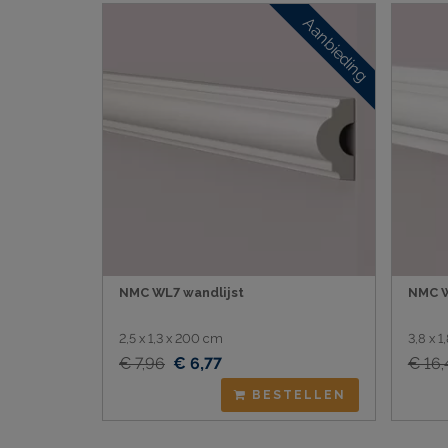
Aanbieding
NMC WL7 wandlijst
NMC W
2,5 x 1,3 x 200 cm
3,8 x 
€ 7,96
€ 6,77
€ 16,
BESTELLEN