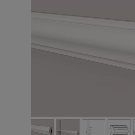
Gevellij
Schilder