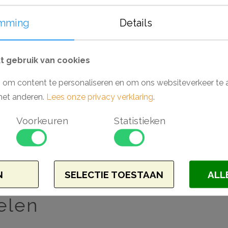
aan subtiele detaillering. De plinten, plafo
vochtige ruimtes als badkamers en keuk
mming
Details
van een primer, laten deze producten zich
Monteer en werk het geheel gemakkelijk a
 gebruik van cookies
(Orac).
 om content te personaliseren en om ons websiteverkeer te 
Waarom kiezen voor een Wallstyl wandlij
met anderen.
Lees onze privacy verklaring
.
- Makkelijk verwerkbaar
Voorkeuren
Statistieken
- Toepasbaar in vochtige ruimtes
- Inclusief opening voor snoeren
- Hoge dichtheid vanwege materiaal HD
- Voorgeschilderd en extreem stootvast
N
SELECTIE TOESTAAN
ALL
elen