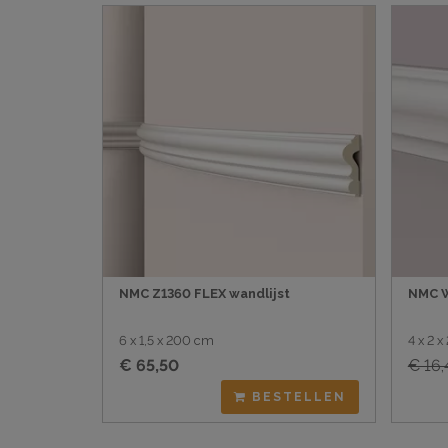
NMC Z1360 FLEX wandlijst
NMC W
6 x 1,5 x 200 cm
4 x 2 
€ 65,50
€ 16,
BESTELLEN