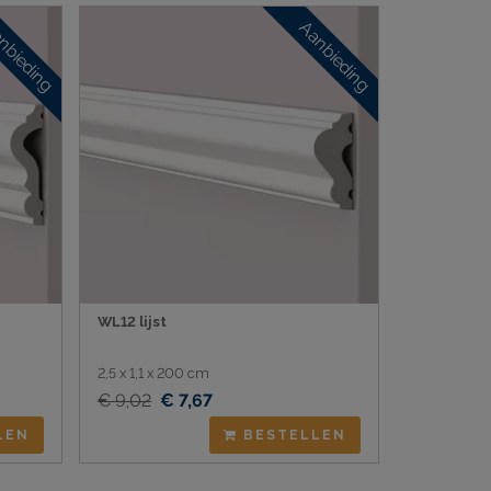
nbieding
Aanbieding
WL12 lijst
2,5 x 1,1 x 200 cm
€ 9,02
€ 7,67
LEN
BESTELLEN