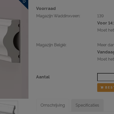
Voorraad
sten
Magazijn Waddinxveen:
139
ij ophangsysteem
Voor 14
Moet het
Magazijn België:
Meer da
Vandaag
Moet het
Aantal
BES
Omschrijving
Specificaties