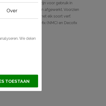
ndlijsten en wandlijsten zijn voor gebruik in
ens wanneer deze worden afgewerkt. Voorzien
Over
 gemakkelijk afwerken met elk soort verf.
f met de lijmen van Adefix (NMC) en Decofix
analyseren. We delen
st?
PS
ES TOESTAAN