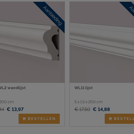
Aanbieding
Aa
L2 wandlijst
WL11 lijst
x 200 cm
5 x 1,5 x 200 cm
44
€ 13,97
€ 17,50
€ 14,88
BESTELLEN
BESTEL